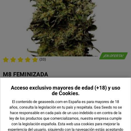
¡EN OFERTA!
(33)
M8 FEMINIZADA
9,00 €
3 UNIDADES
Acceso exclusivo mayores de edad
(+18) y uso
de Cookies.
13,00 €
5 UNIDADES
23,00 €
El contenido de geaseeds.com en España es para mayores de 18
10 UNIDADES
años, consulta la legislación en tu país y respétala.
Gea Seeds no se
47,50 €
25 UNIDADES
hace responsable en cada país de un uso indebido o en contra de la
180,00 €
100 UNIDADES
ley de los productos que comercializamos, nuestra empresa cumple
con la legislación española. Esta web usa cookies para mejorar la
experiencia del usuario, siguiendo con la navegación estás aceptando