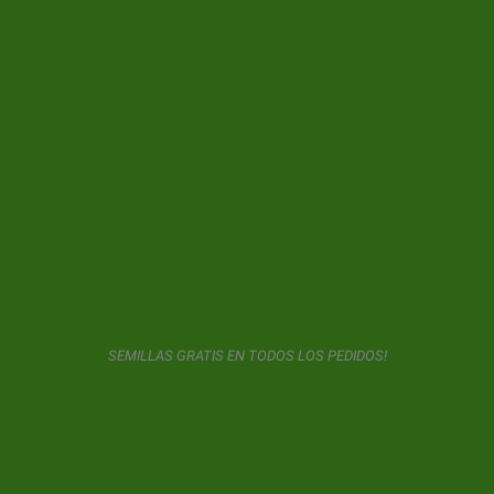
MIMOSA PUNCH FEMINIZADA
9,00 €
3 UNIDADES
13,00 €
5 UNIDADES
23,00 €
10 UNIDADES
47,50 €
25 UNIDADES
180,00 €
100 UNIDADES
SEMILLAS GRATIS EN TODOS LOS PEDIDOS!