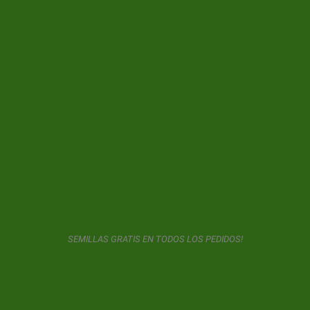
NOSOTROS
INFORMACIÓN
SU CUENTA
CONTACTO
SUSCRIPCIÓN AL BOLETÍN DE NOTICIAS
GeaSeeds nunca mandará Spam ni cederá sus datos con
terceros. El usuario al usar este formulario nos da consentimiento
SEMILLAS GRATIS EN TODOS LOS PEDIDOS!
para el almacenamiento y uso de su email según lo descrito en
nuestra
política de privacidad.