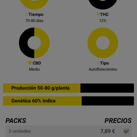
Tiempo
THC
70-80
días
12
%
CBD
Tipo
Medio
Autoflorecientes
Producción 50-80 g/planta
Genética 60% indica
PACKS
PRECIOS
7,89 €
3 unidades