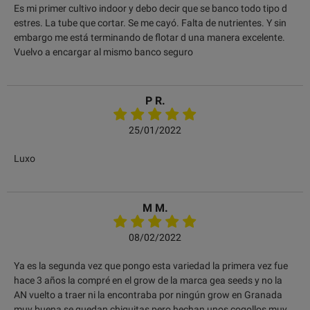
Es mi primer cultivo indoor y debo decir que se banco todo tipo d
estres. La tube que cortar. Se me cayó. Falta de nutrientes. Y sin
embargo me está terminando de flotar d una manera excelente.
Vuelvo a encargar al mismo banco seguro
P R.
25/01/2022
Luxo
M M.
08/02/2022
Ya es la segunda vez que pongo esta variedad la primera vez fue
hace 3 años la compré en el grow de la marca gea seeds y no la
AN vuelto a traer ni la encontraba por ningún grow en Granada
muy buena se quedan chiquitas pero hechan unos cogollos muy