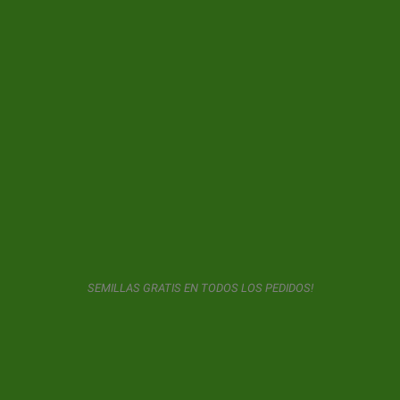
Tropicana Cherry
May 19, 2026
(1 Opiniones)
SEMILLAS GRATIS EN TODOS LOS PEDIDOS!
Lemon Bean
Apr 19, 2025