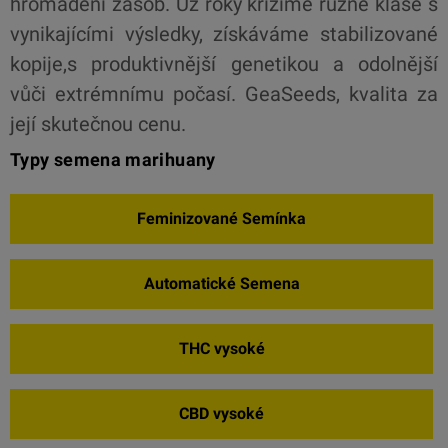
hromadění zásob. Už roky křížíme různé klase s
vynikajícími výsledky, získáváme stabilizované
kopije,s produktivnější genetikou a odolnější
vůči extrémnímu počasí. GeaSeeds, kvalita za
její skutečnou cenu.
Typy semena marihuany
Feminizované Semínka
Automatické Semena
THC vysoké
CBD vysoké