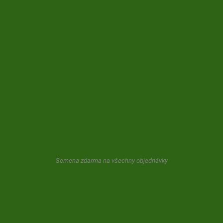
SLEVA!
MIMOSA PUNCH - SEMENA FEMINIZOVANÁ
9,00 €
3 JEDNOTKY
13,00 €
5 JEDNOTKY
23,00 €
10 JEDNOTKY
47,50 €
25 JEDNOTKY
180,00 €
100 JEDNOTKY
Semena zdarma na všechny objednávky