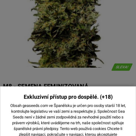
SLEVA!
M8 - SEMENA FEMINIZOVANÁ
Exkluzivní přístup pro dospělé.
(+18)
9,00 €
3 JEDNOTKY
13,00 €
Obsah geaseeds.com ve Španělsku je určen pro osoby starší 18 let,
5 JEDNOTKY
kontrolujte legislativu ve vaší zemi a respektujte ji.
Společnost Gea
23,00 €
10 JEDNOTKY
Seeds není v žádné zemi zodpovědná za nevhodné použití nebo s
47,50 €
právem výrobků, které uvádějeme na trh, naše společnost splňuje
25 JEDNOTKY
španělské právní předpisy. Tento web používá
cookies
Chcete-li
180,00 €
100 JEDNOTKY
zlepšit navigaci, pokračujte v navigaci, kterou akceptujete