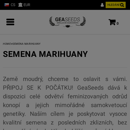
CS
EUR
HLEDÁNÍ
0
>
HOME
SEMENA MARIHUANY
SEMENA MARIHUANY
Země moudrý, chceme to oslavit s vámi.
PŘIPOJ SE K POČÁTKU! GeaSeeds dává k
dispozici celé odvětví feminizovaných odrůd
konopí a jejich mimořádné samokvetoucí
genetiky. Naším cílem je poskytovat vysoce
kvalitní semena z posledních zklizních, bez