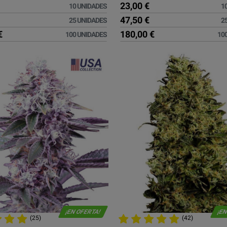
23,00 €
10 UNIDADES
1
47,50 €
25 UNIDADES
2
€
180,00 €
100 UNIDADES
10
¡EN OFERTA!
¡EN
(25)
(42)