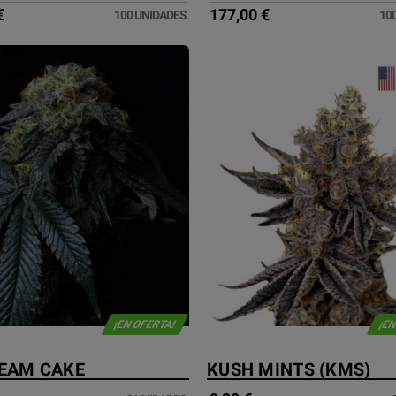
€
177,00 €
100 UNIDADES
10
¡EN OFERTA!
¡EN
REAM CAKE
KUSH MINTS (KMS)