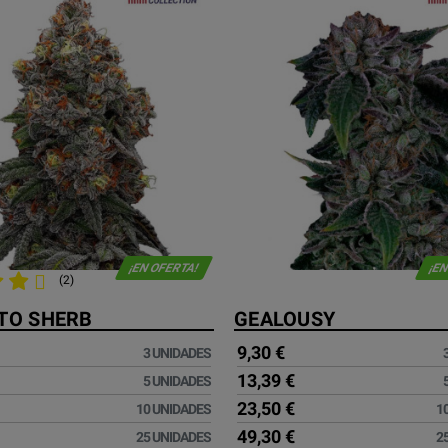
¡EN OFERTA!
¡EN
(2)
TO SHERB
GEALOUSY
9,30 €
3 UNIDADES
13,39 €
5 UNIDADES
23,50 €
10 UNIDADES
1
49,30 €
25 UNIDADES
2