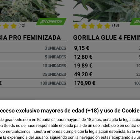
¡EN OFERTA!
¡EN
(12)
(18)
IA PRO FEMINIZADA
9,15 €
3 UNIDADES
12,80 €
5 UNIDADES
19,89 €
10 UNIDADES
1
49,20 €
25 UNIDADES
2
€
176,90 €
100 UNIDADES
10
cceso exclusivo mayores de edad
(+18) y uso de Cookie
 de geaseeds.com en España es para mayores de 18 años, consulta la legislación
a Seeds no se hace responsable en cada país de un uso indebido o en contra de 
 comercializamos, nuestra empresa cumple con la legislación española. Esta w
r la experiencia del usuario, siguiendo con la navegación estás aceptando su u