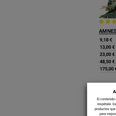
AMNES
9,18 €
13,00 €
23,00 €
48,50 €
175,00 
A
El contenido
respétala.
Ge
productos que
para mejora