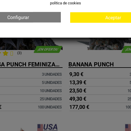
política de cookies
Configurar
Aceptar
¡EN OFERTA!
¡EN
(3)
MIMOSA PUNCH FEMINIZADA
BANANA PUNCH
9,30 €
3 UNIDADES
13,39 €
5 UNIDADES
23,50 €
10 UNIDADES
1
49,30 €
25 UNIDADES
2
€
177,00 €
100 UNIDADES
10