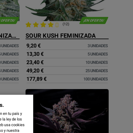
 OFERTA!
¡EN OFERTA!
(12)
GORILLA GLUE 4 FEMINIZADA
SOUR KUSH FEMINIZADA
9,20 €
3 UNIDADES
3 UNIDADES
13,30 €
5 UNIDADES
5 UNIDADES
23,40 €
0 UNIDADES
10 UNIDADES
49,20 €
5 UNIDADES
25 UNIDADES
177,89 €
0 UNIDADES
100 UNIDADES
s.
 en tu país y
la ley de los
eb usa cookies
so y
nuestra