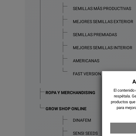
SEMILLAS MÁS PRODUCTIVAS
MEJORES SEMILLAS EXTERIOR
SEMILLAS PREMIADAS
MEJORES SEMILLAS INTERIOR
AMERICANAS
FAST VERSION
A
El contenido
ROPA Y MERCHANDISING
respétala.
Ge
productos que
para mejora
GROW SHOP ONLINE
DINAFEM
SENSI SEEDS