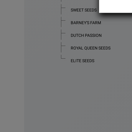
SWEET SEEDS
BARNEY'S FARM
DUTCH PASSION
ROYAL QUEEN SEEDS
ELITE SEEDS