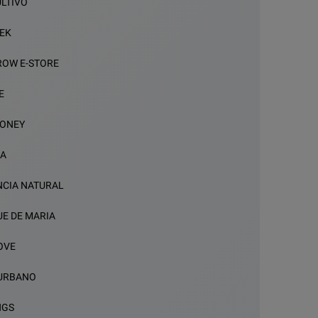
LTIVO
EK
OW E-STORE
E
MONEY
IA
NCIA NATURAL
UE DE MARIA
OVE
URBANO
NGS