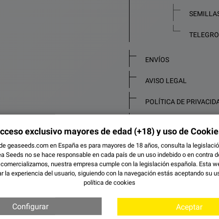
SEMILLA
TELEGR
ENVÍOS
AVISO LEGAL
POLÍTICA DE PRIVACID
POLÍTICA DE COOKIES
cceso exclusivo mayores de edad
(+18) y uso de Cookie
DESCARGAS GEASEEDS
 de geaseeds.com en España es para mayores de 18 años, consulta la legislación
a Seeds no se hace responsable en cada país de un uso indebido o en contra de 
 comercializamos, nuestra empresa cumple con la legislación española. Esta w
SOBRE NOSOTROS
r la experiencia del usuario, siguiendo con la navegación estás aceptando su u
política de cookies
STICKERS DE MARIHUA
Configurar
Aceptar
CONTACTE CON NOSO