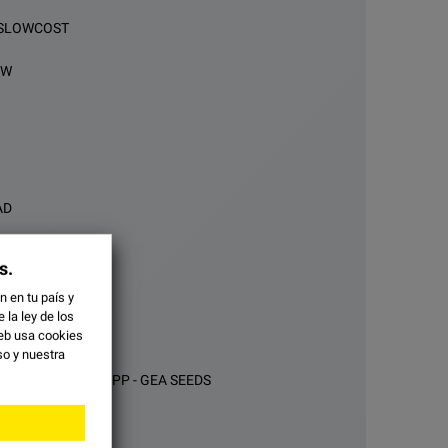
SLOWCOST
OW
AD
s.
 en tu país y
la ley de los
eb usa cookies
so y
nuestra
NA PARA WHATSAPP - GEA SEEDS
TROS