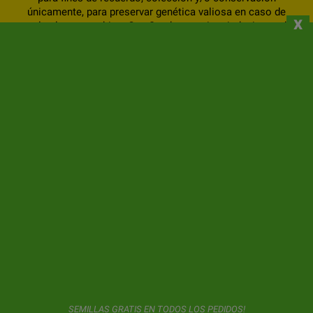
únicamente, para preservar genética valiosa en caso de
x
que las leyes cambien. Gea Seeds no quiere inducir a nadie
a actuar en conflicto con la ley y no se hace responsable
de quienes lo hagan.
NOSOTROS
INFORMACIÓN
SU CUENTA
CONTACTO
SUSCRIPCIÓN AL BOLETÍN DE NOTICIAS
SEMILLAS GRATIS EN TODOS LOS PEDIDOS!