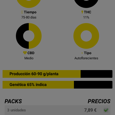
Tiempo
THC
75-80
días
11
%
CBD
Tipo
Medio
Autoflorecientes
Producción 60-90 g/planta
Genética 65% indica
PACKS
PRECIOS
7,89 €
3 unidades