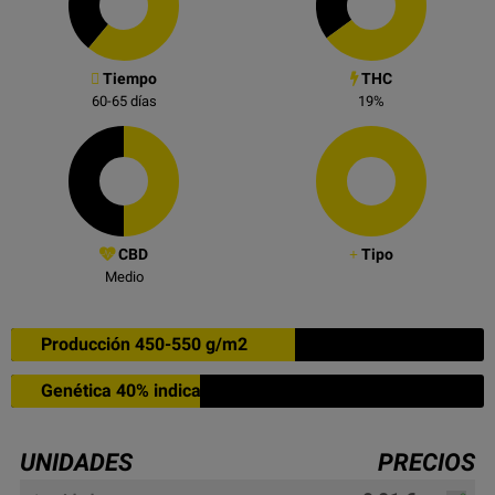
Tiempo
THC
60-65
días
19
%
CBD
Tipo
Medio
Producción 450-550 g/m2
Genética 40% indica
UNIDADES
PRECIOS