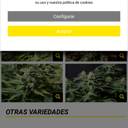
Imágenes de Bubblegum XL - Royal
su uso y
nuestra política de cookies
Queen Seeds
Configurar
Aceptar
OTRAS VARIEDADES