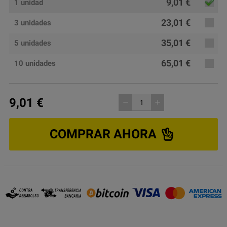
9,01 €
1 unidad
23,01 €
3 unidades
35,01 €
5 unidades
65,01 €
10 unidades
9,01 €
remove
add
COMPRAR AHORA