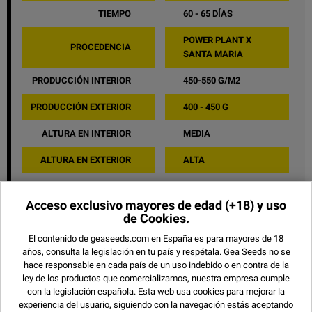
TIEMPO
60 - 65 DÍAS
POWER PLANT X
PROCEDENCIA
SANTA MARIA
PRODUCCIÓN INTERIOR
450-550 G/M2
PRODUCCIÓN EXTERIOR
400 - 450 G
ALTURA EN INTERIOR
MEDIA
ALTURA EN EXTERIOR
ALTA
SABOR
DULCE
Acceso exclusivo mayores de edad
(+18) y uso
EFECTO
EUFÓRICO
de Cookies.
El contenido de geaseeds.com en España es para mayores de 18
COMPARTIR
años, consulta la legislación en tu país y respétala.
Gea Seeds no se
hace responsable en cada país de un uso indebido o en contra de la
ley de los productos que comercializamos, nuestra empresa cumple
con la legislación española. Esta web usa cookies para mejorar la
experiencia del usuario, siguiendo con la navegación estás aceptando