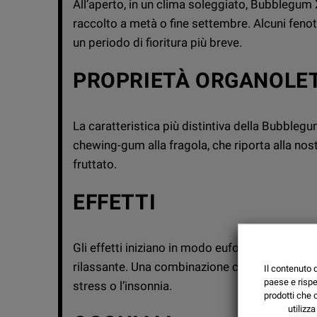
All’aperto, in un clima soleggiato, Bubblegum 
raccolto a metà o fine settembre. Alcuni fen
un periodo di fioritura più breve.
PROPRIETÀ ORGANOLE
La caratteristica più distintiva della Bubbleg
chewing-gum alla fragola, che riporta alla nos
fruttato.
EFFETTI
Gli effetti iniziano in modo euforico e allegro
rilassante. Una combinazione complessa ed eq
Il contenuto 
paese e rispe
stress o l’insonnia.
prodotti che 
utilizz