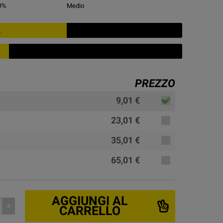
9
%
Medio
2
PREZZO
9,01 €
23,01 €
35,01 €
65,01 €
AGGIUNGI AL
add
CARRELLO