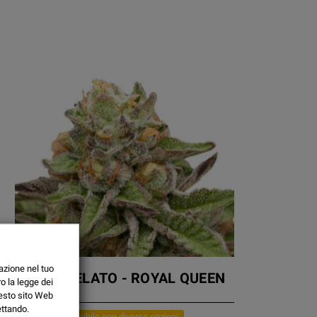
azione nel tuo
GREEN GELATO - ROYAL QUEEN
o la legge dei
SEEDS
uesto sito Web
ettando.
Prodotto disponibile con diverse opzioni