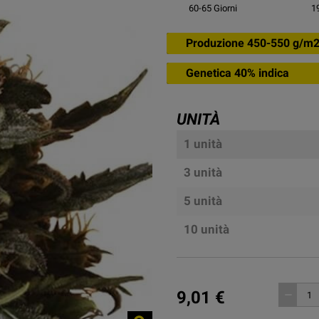
60-65
Giorni
1
Produzione 450-550 g/m
Genetica 40% indica
UNITÀ
1 unità
3 unità
5 unità
10 unità
9,01 €
remove