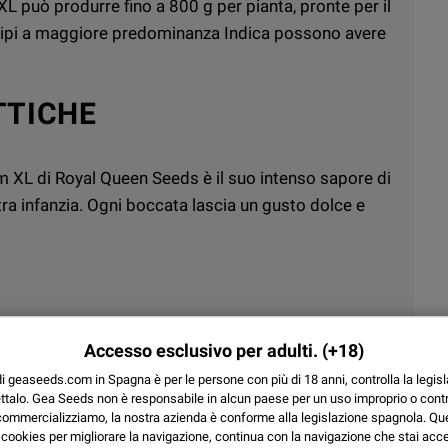
XL può produrre fino a 800 g per pianta, pronte per il
otipi a maggiore predominanza Indica possono avere
TTICHE
um XL di Royal Queen Seeds è il suo intenso sapore di
tra infanzia. Ogni boccata lascia un gusto dolce e
Accesso esclusivo per adulti.
(+18)
, per poi evolversi in una sensazione profonda e
uilibrata, ideale anche come supporto contro lo
di geaseeds.com in Spagna è per le persone con più di 18 anni, controlla la legisl
ttalo.
Gea Seeds non è responsabile in alcun paese per un uso improprio o contr
commercializziamo, la nostra azienda è conforme alla legislazione spagnola. Q
a
cookies
per migliorare la navigazione, continua con la navigazione che stai acc