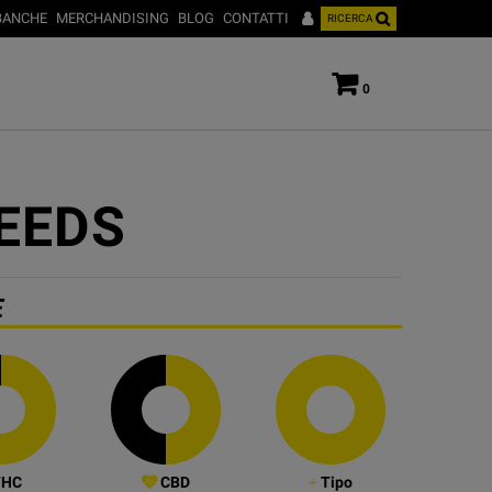
BANCHE
MERCHANDISING
BLOG
CONTATTI
RICERCA
0
EEDS
E
HC
CBD
Tipo