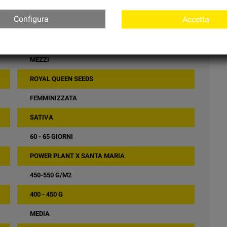
Configura
Accetta
15% - 19%
MEZZI
ROYAL QUEEN SEEDS
FEMMINIZZATA
SATIVA
60 - 65 GIORNI
POWER PLANT X SANTA MARIA
450-550 G/M2
400 - 450 G
MEDIA