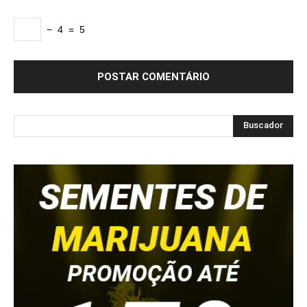
−
4
=
5
Buscador