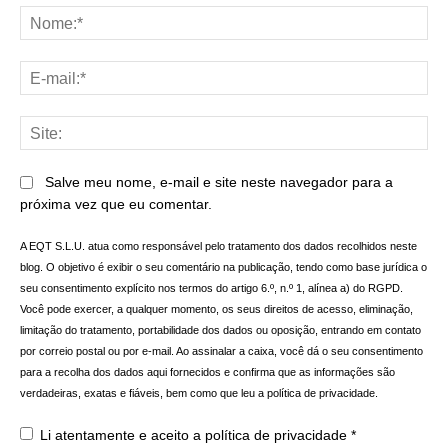
No
E-
mai
Sit
Salve meu nome, e-mail e site neste navegador para a
próxima vez que eu comentar.
A EQT S.L.U. atua como responsável pelo tratamento dos dados recolhidos neste
blog. O objetivo é exibir o seu comentário na publicação, tendo como base jurídica o
seu consentimento explícito nos termos do artigo 6.º, n.º 1, alínea a) do RGPD.
Você pode exercer, a qualquer momento, os seus direitos de acesso, eliminação,
limitação do tratamento, portabilidade dos dados ou oposição, entrando em contato
por correio postal ou por e-mail. Ao assinalar a caixa, você dá o seu consentimento
para a recolha dos dados aqui fornecidos e confirma que as informações são
verdadeiras, exatas e fiáveis, bem como que leu a política de privacidade.
Li atentamente e aceito a
política de privacidade
*