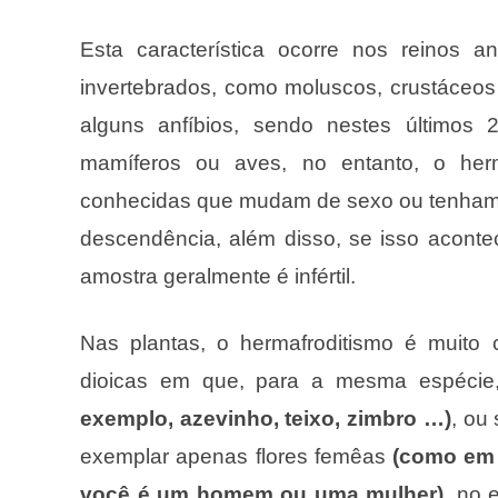
Esta característica ocorre nos reinos
invertebrados, como moluscos, crustáceos
alguns anfíbios, sendo nestes últimos
mamíferos ou aves, no entanto, o herm
conhecidas que mudam de sexo ou tenham
descendência, além disso, se isso aconte
amostra geralmente é infértil.
Nas plantas, o hermafroditismo é muit
dioicas em que, para a mesma espéci
exemplo, azevinho, teixo, zimbro …)
, ou
exemplar apenas flores femêas
(como em 
você é um homem ou uma mulher)
, no 