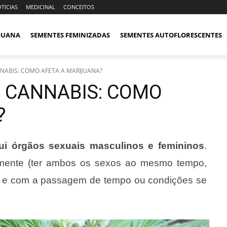
TICIAS
MEDICINAL
CONCEITOS
IJUANA
SEMENTES FEMINIZADAS
SEMENTES AUTOFLORESCENTES
NABIS: COMO AFETA A MARIJUANA?
 CANNABIS: COMO
?
ui órgãos sexuais masculinos e femininos
.
amente (ter ambos os sexos ao mesmo tempo,
nte e com a passagem de tempo ou condições se