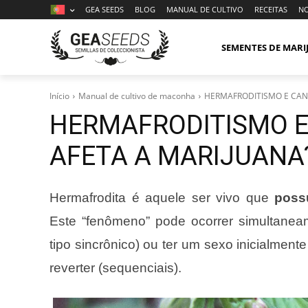
GEA SEEDS
BLOG
MANUAL DE CULTIVO
RECEITAS
NO
SEMENTES DE MAR
Início
Manual de cultivo de maconha
HERMAFRODITISMO E CAN
HERMAFRODITISMO E
AFETA A MARIJUANA
Hermafrodita é aquele ser vivo que
poss
Este “fenômeno” pode ocorrer simultane
tipo sincrônico) ou ter um sexo inicialme
reverter (sequenciais).