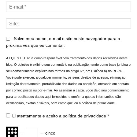
E-
mai
Sit
Salve meu nome, e-mail e site neste navegador para a
próxima vez que eu comentar.
A EQT S.L.U. atua como responsável pelo tratamento dos dados recolhidos neste
blog. O objetivo é exibir o seu comentário na publicação, tendo como base jurídica o
seu consentimento explícito nos termos do artigo 6.º, n.º 1, alínea a) do RGPD.
Você pode exercer, a qualquer momento, os seus direitos de acesso, eliminação,
limitação do tratamento, portabilidade dos dados ou oposição, entrando em contato
por correio postal ou por e-mail. Ao assinalar a caixa, você dá o seu consentimento
para a recolha dos dados aqui fornecidos e confirma que as informações são
verdadeiras, exatas e fiáveis, bem como que leu a política de privacidade.
Li atentamente e aceito a
política de privacidade
*
−
=
cinco