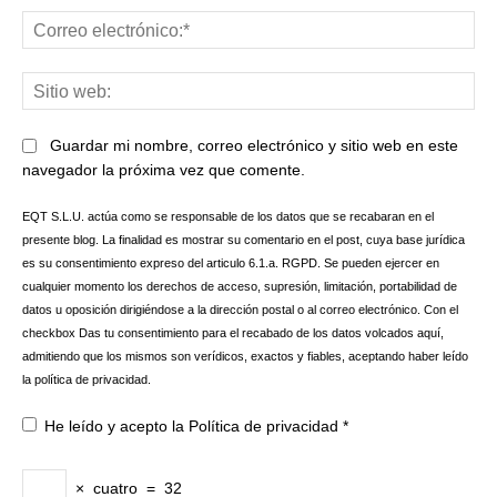
Co
ele
Sit
we
Guardar mi nombre, correo electrónico y sitio web en este
navegador la próxima vez que comente.
EQT S.L.U. actúa como se responsable de los datos que se recabaran en el
presente blog. La finalidad es mostrar su comentario en el post, cuya base jurídica
es su consentimiento expreso del articulo 6.1.a. RGPD. Se pueden ejercer en
cualquier momento los derechos de acceso, supresión, limitación, portabilidad de
datos u oposición dirigiéndose a la dirección postal o al correo electrónico. Con el
checkbox Das tu consentimiento para el recabado de los datos volcados aquí,
admitiendo que los mismos son verídicos, exactos y fiables, aceptando haber leído
la política de privacidad.
He leído y acepto la
Política de privacidad
*
×
cuatro
=
32