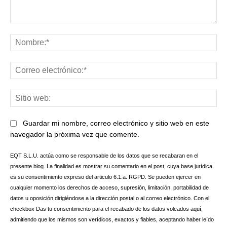
Comentario:
No
Co
ele
Sit
we
Guardar mi nombre, correo electrónico y sitio web en este
navegador la próxima vez que comente.
EQT S.L.U. actúa como se responsable de los datos que se recabaran en el
presente blog. La finalidad es mostrar su comentario en el post, cuya base jurídica
es su consentimiento expreso del articulo 6.1.a. RGPD. Se pueden ejercer en
cualquier momento los derechos de acceso, supresión, limitación, portabilidad de
datos u oposición dirigiéndose a la dirección postal o al correo electrónico. Con el
checkbox Das tu consentimiento para el recabado de los datos volcados aquí,
admitiendo que los mismos son verídicos, exactos y fiables, aceptando haber leído