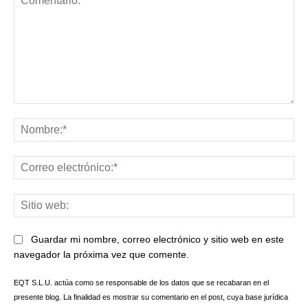
Comentario:
No
Co
ele
Sit
we
Guardar mi nombre, correo electrónico y sitio web en este
navegador la próxima vez que comente.
EQT S.L.U. actúa como se responsable de los datos que se recabaran en el
presente blog. La finalidad es mostrar su comentario en el post, cuya base jurídica