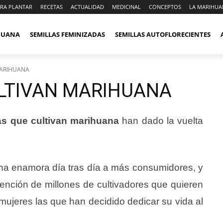
RA PLANTAR
RECETAS
ACTUALIDAD
MEDICINAL
CONCEPTOS
LA MARIHUA
IHUANA
SEMILLAS FEMINIZADAS
SEMILLAS AUTOFLORECIENTES
MARIHUANA
LTIVAN MARIHUANA
as que cultivan marihuana
han dado la vuelta
a enamora día tras día a más consumidores, y
ención de millones de cultivadores que quieren
 mujeres las que han decidido dedicar su vida al