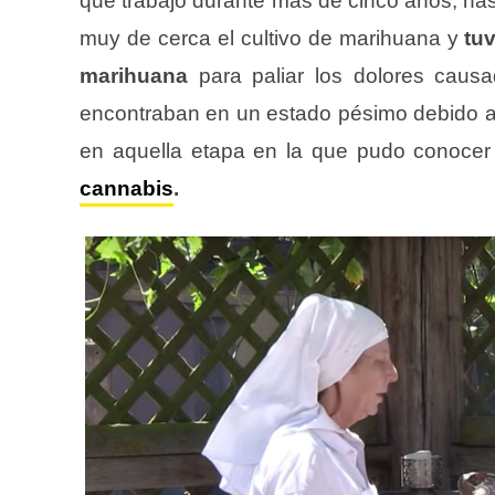
que trabajo durante más de cinco años, has
muy de cerca el cultivo de marihuana y
tu
marihuana
para paliar los dolores caus
encontraban en un estado pésimo debido a l
en aquella etapa en la que pudo conocer
cannabis
.