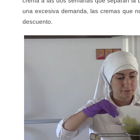
crema a las dos semanas que separan la L
una excesiva demanda, las cremas que no 
descuento.