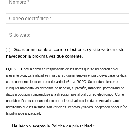
Co
ele
Sit
we
Guardar mi nombre, correo electrónico y sitio web en este
navegador la próxima vez que comente.
EQT S.L.U. actúa como se responsable de los datos que se recabaran en el
presente blog. La finalidad es mostrar su comentario en el post, cuya base jurídica
es su consentimiento expreso del articulo 6.1.a. RGPD. Se pueden ejercer en
cualquier momento los derechos de acceso, supresión, limitación, portabilidad de
datos u oposición dirigiéndose a la dirección postal o al correo electrónico. Con el
checkbox Das tu consentimiento para el recabado de los datos volcados aquí,
admitiendo que los mismos son verídicos, exactos y fiables, aceptando haber leído
la política de privacidad.
He leído y acepto la
Política de privacidad
*