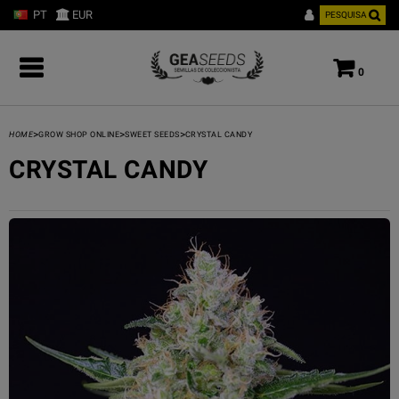
PT
EUR
PESQUISA
0
>
>
>
HOME
GROW SHOP ONLINE
SWEET SEEDS
CRYSTAL CANDY
CRYSTAL CANDY