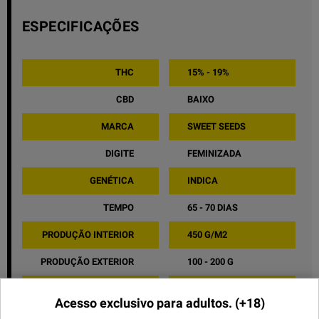
ESPECIFICAÇÕES
THC
15% - 19%
CBD
BAIXO
MARCA
SWEET SEEDS
DIGITE
FEMINIZADA
GENÉTICA
INDICA
TEMPO
65 - 70 DIAS
PRODUÇÃO INTERIOR
450 G/M2
PRODUÇÃO EXTERIOR
100 - 200 G
ALTURA NO INTERIOR
BAIXO
Acesso exclusivo para adultos.
(+18)
ALTURA NO EXTERIOR
BAIXO