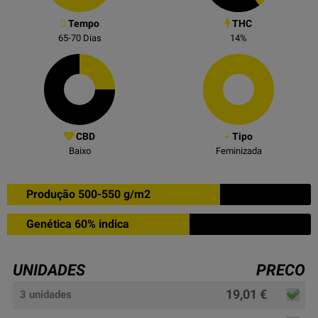
Tempo
THC
65-70
Dias
14
%
CBD
Tipo
Baixo
Feminizada
Produção 500-550 g/m2
Genética 60% indica
UNIDADES
PRECO
19,01 €
3 unidades