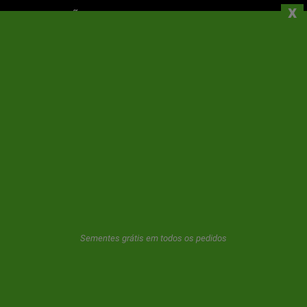
x
INFORMAÇÕES
A SUA CONTA
CONTACTOS
NEWSLETTER
A GeaSeeds nunca enviará spam ou transferirá seus dados para
terceiros. O usuário ao usar este formulário nos dá o consentimento
para o armazenamento e uso de seu e-mail como descrito em nosso
politica de privacidade.
Sementes grátis em todos os pedidos