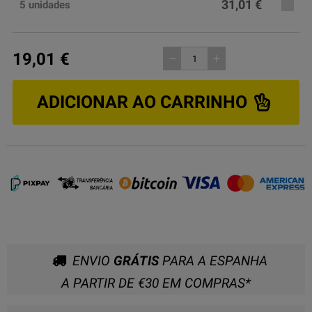
31,01 €
5 unidades
19,01 €
remove
add
ADICIONAR AO CARRINHO
ENVIO
GRÁTIS
PARA A ESPANHA
A PARTIR DE €30 EM COMPRAS*