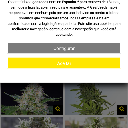
O conteúdo de geaseeds.com na Espanha é para maiores de 18 anos,
verifique a legislação em seu país e respeite-o.
A Gea Seeds não é
GOSTO
DOCE
responsável em nenhum país por um uso indevido ou contra a lei dos
produtos que comercializamos, nossa empresa está em
EFEITO
NARCÓTICO
conformidade com a legislação espanhola. Este site usa
cookies
para
melhorar a navegação, continue com a navegação que você está
PARTILHAR
aceitando.
Configurar
Imagens de Crystal Candy
Aceitar