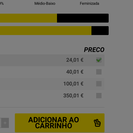
9
%
Médio-Baixo
Feminizada
PRECO
24,01 €
40,01 €
100,01 €
350,01 €
ADICIONAR AO
add
CARRINHO