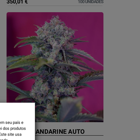
350,01 €
100 UNIDADES
em seu país e
ei dos produtos
CREAM MANDARINE AUTO
ste site usa