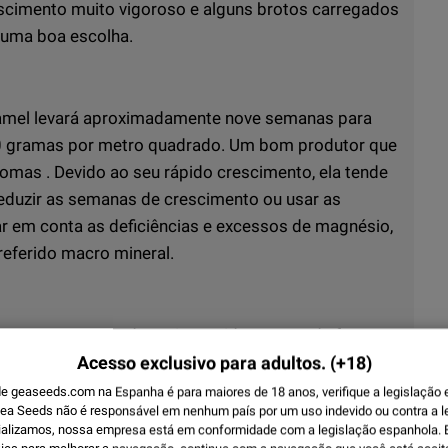
cimento muito vigoroso e alguns brotos carregados
 uma boa escolha.
ramel levará aproximadamente nove semanas para
 500 gramas por metro quadrado. Um bom produtor que
mas . Devido ao seu rápido crescimento, ela tende
 reduzir as semanas de crescimento ou usar as
r em conta as deficiências e excessos de magnésio,
referido macro mineral.
o-terreno, crescendo muito rapidamente e de forma
plantá-la um mês depois para garantir que não cresça
Acesso exclusivo para adultos.
(+18)
or planta se receber sol abundante e boa comida.
e geaseeds.com na Espanha é para maiores de 18 anos, verifique a legislação 
ea Seeds não é responsável em nenhum país por um uso indevido ou contra a l
a em meados de outubro.
alizamos, nossa empresa está em conformidade com a legislação espanhola. E