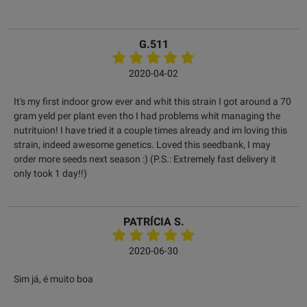
G.511
2020-04-02
It's my first indoor grow ever and whit this strain I got around a 70
gram yeld per plant even tho I had problems whit managing the
nutrituion! I have tried it a couple times already and im loving this
strain, indeed awesome genetics. Loved this seedbank, I may
order more seeds next season :) (P.S.: Extremely fast delivery it
only took 1 day!!)
PATRÍCIA S.
2020-06-30
Sim já, é muito boa