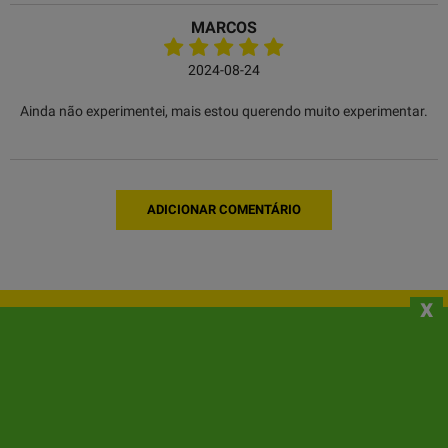
MARCOS
2024-08-24
Ainda não experimentei, mais estou querendo muito experimentar.
ADICIONAR COMENTÁRIO
x
Todas as sementes vendidas são estritamente
consideradas apenas para fins de lembrança, coleção e/ou
preservação, para preservar uma genética valiosa caso as
leis mudem. A Gea Seeds não quer induzir ninguém a agir
em conflito com a lei e não pode ser responsabilizada por
aqueles que o fazem.