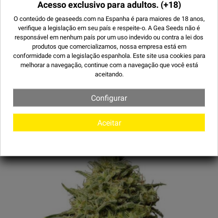
Acesso exclusivo para adultos.
(+18)
O conteúdo de geaseeds.com na Espanha é para maiores de 18 anos,
EM PROMOÇÃO!
verifique a legislação em seu país e respeite-o.
A Gea Seeds não é
(31)
responsável em nenhum país por um uso indevido ou contra a lei dos
AUTO M8 - SEMENTE AUTOFLORESCENTE
produtos que comercializamos, nossa empresa está em
conformidade com a legislação espanhola. Este site usa
cookies
para
melhorar a navegação, continue com a navegação que você está
7,89 €
3 UNIDADES
aceitando.
10,50 €
5 UNIDADES
18,00 €
10 UNIDAD...
Configurar
37,50 €
25 UNIDAD...
130,00 €
Aceitar
100 UNIDAD...