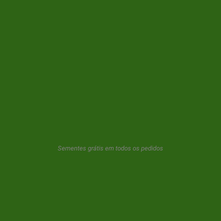
SOBRE NÓS
INFORMAÇÕES
A SUA CONTA
CONTACTOS
NEWSLETTER
Sementes grátis em todos os pedidos
A GeaSeeds nunca enviará spam ou transferirá seus dados para
terceiros. O usuário ao usar este formulário nos dá o consentimento
para o armazenamento e uso de seu e-mail como descrito em nosso
politica de privacidade.