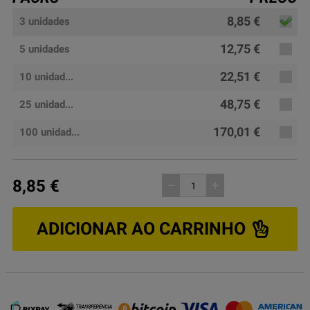
8,85 €
3 unidades
12,75 €
5 unidades
22,51 €
10 unidad...
48,75 €
25 unidad...
170,01 €
100 unidad...
8,85 €
remove
add
ADICIONAR AO CARRINHO