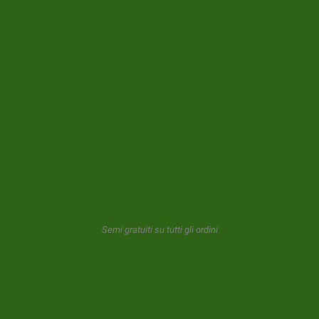
9,00 €
3 UNITÀ
13,00 €
5 UNITÀ
23,00 €
10 UNITÀ
47,50 €
25 UNITÀ
180,00 €
100 UNITÀ
Semi gratuiti su tutti gli ordini