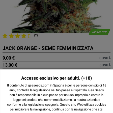
IN SALDO!
(2)
JACK ORANGE - SEME FEMMINIZZATA
9,00 €
3 UNITÀ
13,00 €
5 UNITÀ
23,00 €
10 UNITÀ
Accesso esclusivo per adulti.
(+18)
47,50 €
25 UNITÀ
Il contenuto di geaseeds.com in Spagna è per le persone con più di 18
180,00 €
100 UNITÀ
anni, controlla la legislazione nel tuo paese e rispettalo.
Gea Seeds
non è responsabile in alcun paese per un uso improprio o contro la
legge dei prodotti che commercializziamo, la nostra azienda è
conforme alla legislazione spagnola. Questo sito Web utilizza
cookies
per migliorare la navigazione, continua con la navigazione che stai