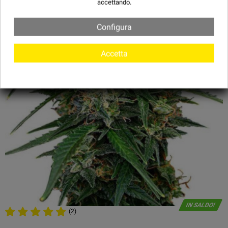
accettando.
Configura
Accetta
IN SALDO!
(2)