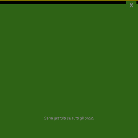
x
CHI SIAMO
INFORMAZIONI
IL TUO ACCOUNT
CONTATTI
NEWSLETTER
GeaSeeds non invierà mai spam o trasferirà i tuoi dati a terzi.
L'utente che utilizza questo modulo ci dà il consenso per
Semi gratuiti su tutti gli ordini
l'archiviazione e l'uso della sua email come descritto nel nostro
politica sulla privacy.