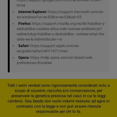
hl=es
Internet Explorer:
https://support.microsoft.com/es-
es/windows?ui=es-ES&rs=es-ES&ad=ES
Firefox:
https://support.mozilla.org/es/kb/habilitar-y-
deshabilitar-cookies-sitios-web-rastrear-preferencia?
redirectslug=habilitar-y-deshabilitar- cookies-what-the-
sites-we & redirectlocale = is
Safari:
https://support.apple.com/es-
es/guide/safari/sfri11471/mac
Opera:
https://help.opera.com/en/latest/web-
preferences/#cookies
Tutti i semi venduti sono rigorosamente considerati solo a
scopo di souvenir, raccolta e/o conservazione, per
preservare la genetica preziosa nel caso in cui le leggi
cambino. Gea Seeds non vuole indurre nessuno ad agire in
contrasto con la legge e non può essere ritenuta
responsabile per chi lo fa.