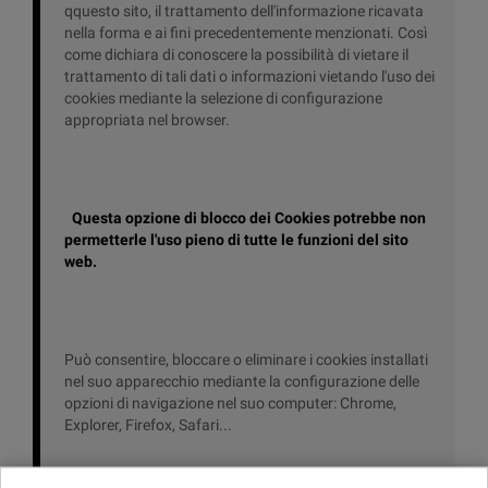
qquesto sito, il trattamento dell'informazione ricavata
nella forma e ai fini precedentemente menzionati. Così
come dichiara di conoscere la possibilità di vietare il
trattamento di tali dati o informazioni vietando l'uso dei
cookies mediante la selezione di configurazione
appropriata nel browser.
Questa opzione di blocco dei Cookies potrebbe non
permetterle l'uso pieno di tutte le funzioni del sito
web.
Può consentire, bloccare o eliminare i cookies installati
nel suo apparecchio mediante la configurazione delle
opzioni di navigazione nel suo computer: Chrome,
Explorer, Firefox, Safari...