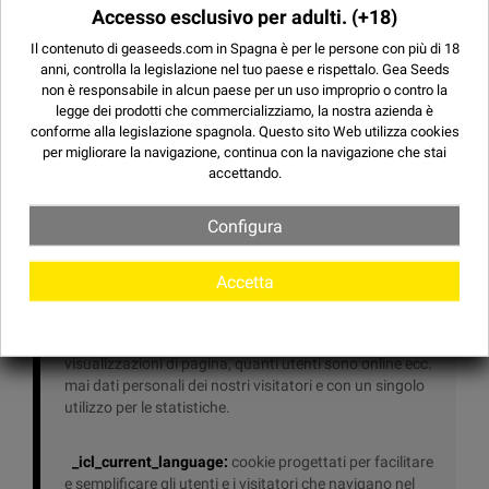
Per qualsiasi dubbio su questa politica dei cookies, può
Accesso esclusivo per adulti.
(+18)
contattare il supposto tecnico a
[email protected]
Il contenuto di geaseeds.com in Spagna è per le persone con più di 18
anni, controlla la legislazione nel tuo paese e rispettalo.
Gea Seeds
non è responsabile in alcun paese per un uso improprio o contro la
legge dei prodotti che commercializziamo, la nostra azienda è
conforme alla legislazione spagnola. Questo sito Web utilizza
cookies
per migliorare la navigazione, continua con la navigazione che stai
accettando.
Elenco dei cookie che
utilizzano questo sito Web e la
Configura
sua funzione
Accetta
_ga, _gid, _gat:
questi cookie sono creati da Google a
fini statistici, ad esempio per contare il numero di
visualizzazioni di pagina, quanti utenti sono online ecc.
mai dati personali dei nostri visitatori e con un singolo
utilizzo per le statistiche.
_icl_current_language:
cookie progettati per facilitare
e semplificare gli utenti e i visitatori che navigano nel