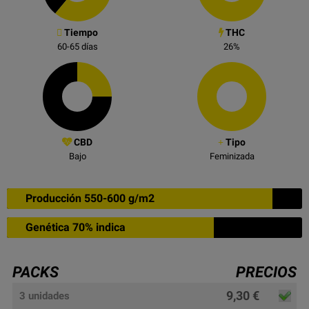
Tiempo
THC
60-65
días
26
%
CBD
Tipo
Bajo
Feminizada
Producción 550-600 g/m2
Genética 70% indica
PACKS
PRECIOS
9,30 €
3 unidades