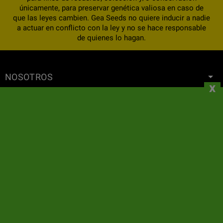
únicamente, para preservar genética valiosa en caso de
que las leyes cambien. Gea Seeds no quiere inducir a nadie
a actuar en conflicto con la ley y no se hace responsable
de quienes lo hagan.
NOSOTROS
x
INFORMACIÓN
SU CUENTA
CONTACTO
SUSCRIPCIÓN AL BOLETÍN DE NOTICIAS