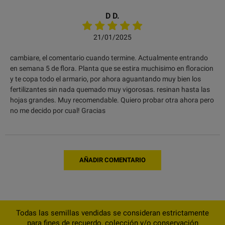
D D.
21/01/2025
cambiare, el comentario cuando termine. Actualmente entrando
en semana 5 de flora. Planta que se estira muchisimo en floracion
y te copa todo el armario, por ahora aguantando muy bien los
fertilizantes sin nada quemado muy vigorosas. resinan hasta las
hojas grandes. Muy recomendable. Quiero probar otra ahora pero
no me decido por cual! Gracias
AÑADIR COMENTARIO
Todas las semillas vendidas se consideran estrictamente
para fines de recuerdo, colección y/o conservación