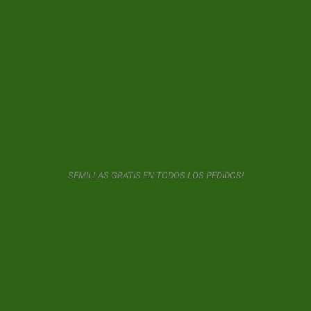
SUSCRIPCIÓN AL BOLETÍN DE NOTICIAS
GeaSeeds nunca mandará Spam ni cederá sus datos con
terceros. El usuario al usar este formulario nos da consentimiento
para el almacenamiento y uso de su email según lo descrito en
nuestra
política de privacidad.
SEMILLAS GRATIS EN TODOS LOS PEDIDOS!
© 2026 GeaSeeds. Todos los derechos reservados