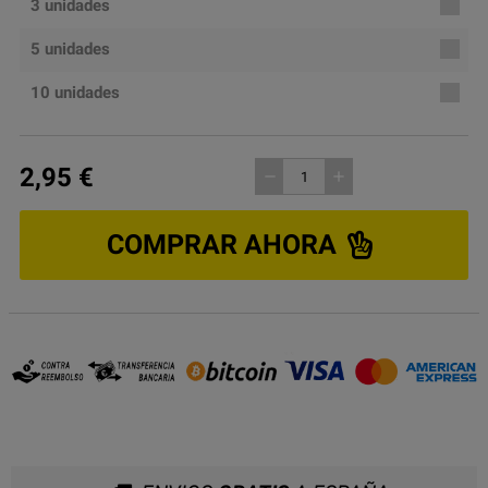
3 unidades
5 unidades
10 unidades
2,95 €
remove
add
COMPRAR AHORA