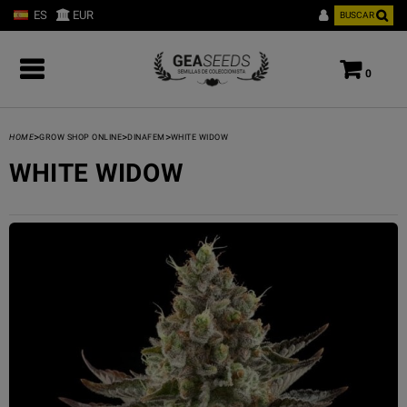
ES
EUR
BUSCAR
0
>
>
>
HOME
GROW SHOP ONLINE
DINAFEM
WHITE WIDOW
WHITE WIDOW