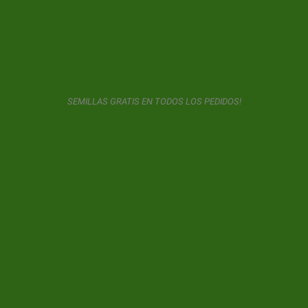
SUSCRIPCIÓN AL BOLETÍN DE NOTICIAS
GeaSeeds nunca mandará Spam ni cederá sus datos con
terceros. El usuario al usar este formulario nos da consentimiento
SEMILLAS GRATIS EN TODOS LOS PEDIDOS!
para el almacenamiento y uso de su email según lo descrito en
nuestra
política de privacidad.
© 2026 GeaSeeds. Todos los derechos reservados