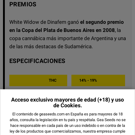
PREMIOS
White Widow de Dinafem ganó
el segundo premio
en la Copa del Plata de Buenos Aires en 2008
, la
copa cannábica más importante de Argentina y una
de las más destacas de Sudamérica.
ESPECIFICACIONES
THC
14% - 19%
CBD
BAJO
Acceso exclusivo mayores de edad
(+18) y uso
BANCO
DINAFEM SEEDS
de Cookies.
El contenido de geaseeds.com en España es para mayores de 18
TIPO
FEMINIZADA
años, consulta la legislación en tu país y respétala.
Gea Seeds no se
hace responsable en cada país de un uso indebido o en contra de la
GENÉTICA
INDICA
ley de los productos que comercializamos, nuestra empresa cumple