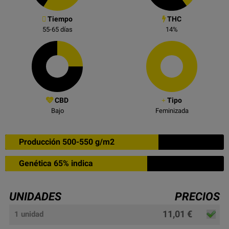
Tiempo
THC
55-65
días
14
%
CBD
Tipo
Bajo
Feminizada
Producción 500-550 g/m2
Genética 65% indica
UNIDADES
PRECIOS
11,01 €
1 unidad