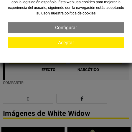
con la legislación española. Esta web usa cookies para mejorar la
TIEMPO
60 - 65 DÍAS
experiencia del usuario, siguiendo con la navegación estás aceptando
su uso y
nuestra política de cookies
PRODUCCIÓN INTERIOR
500-550 G/M2
PRODUCCIÓN EXTERIOR
700 - 900 G
Configurar
ALTURA EN INTERIOR
BAJA
Aceptar
ALTURA EN EXTERIOR
BAJA
SABOR
AFRUTADO
EFECTO
NARCÓTICO
COMPARTIR
Imágenes de White Widow