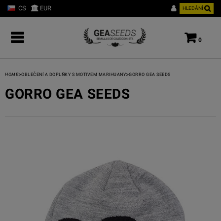
CS
EUR
HLEDÁNÍ
0
>
>
HOME
OBLEČENÍ A DOPLŇKY S MOTIVEM MARIHUANY
GORRO GEA SEEDS
GORRO GEA SEEDS