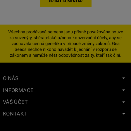
PŘIDAT KOMENTÁŘ
Všechna prodávaná semena jsou přísně považována pouze
za suvenýry, sběratelské a/nebo konzervační účely, aby se
zachovala cenná genetika v případě změny zákonů. Gea
Seeds nechce nikoho navádět k jednání v rozporu se
zákonem a nemůže nést odpovědnost za ty, kteří tak činí.
O NÁS
INFORMACE
VÁŠ ÚČET
KONTAKT