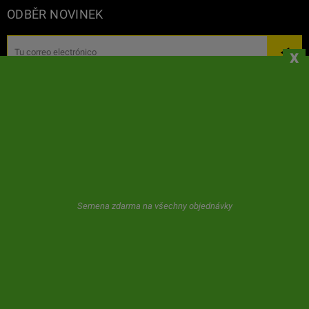
ODBĚR NOVINEK
x
Společnost GeaSeeds nikdy nevyžere nevyžádané pošty ani
nepřevádí vaše údaje třetím stranám. Uživatel při používání tohoto
formuláře nám dává souhlas s uložením a používáním jeho e-mailu,
jak je popsáno v našem článku
privátní politika.
Semena zdarma na všechny objednávky
© 2026 GeaSeeds. Všechna práva vyhrazena