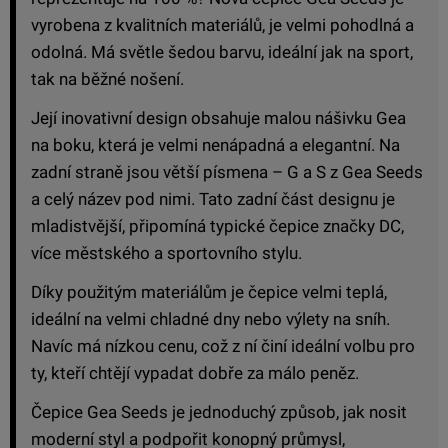
vyrobena z kvalitních materiálů, je velmi pohodlná a
odolná. Má světle šedou barvu, ideální jak na sport,
tak na běžné nošení.
Její inovativní design obsahuje malou nášivku Gea
na boku, která je velmi nenápadná a elegantní. Na
zadní straně jsou větší písmena – G a S z Gea Seeds
a celý název pod nimi. Tato zadní část designu je
mladistvější, připomíná typické čepice značky DC,
více městského a sportovního stylu.
Díky použitým materiálům je čepice velmi teplá,
ideální na velmi chladné dny nebo výlety na sníh.
Navíc má nízkou cenu, což z ní činí ideální volbu pro
ty, kteří chtějí vypadat dobře za málo peněz.
Čepice Gea Seeds je jednoduchý způsob, jak nosit
moderní styl a podpořit konopný průmysl,