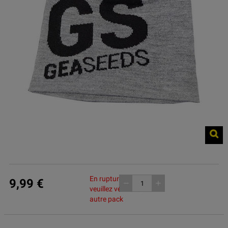
En rupture de stock,
9,99 €
remove
add
veuillez vérifier un
autre pack