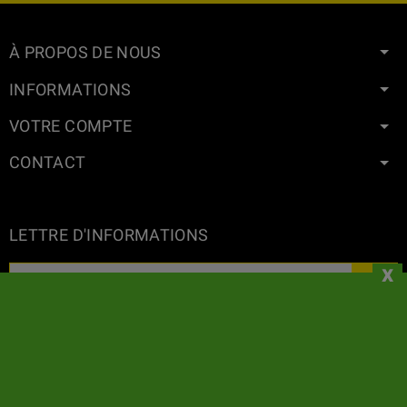
À PROPOS DE NOUS
INFORMATIONS
VOTRE COMPTE
CONTACT
LETTRE D'INFORMATIONS
x
GeaSeeds ne spammera jamais ni ne transférera vos données à
des tiers. L'utilisateur en utilisant ce formulaire nous donne son
consentement pour le stockage et l'utilisation de son email comme
décrit dans notre
politique de confidentialite.