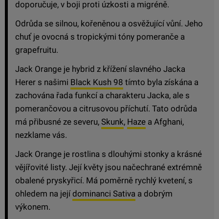
doporučuje, v boji proti úzkosti a migréně.
Odrůda se silnou, kořeněnou a osvěžující vůní. Jeho
chuť je ovocná s tropickými tóny pomeranče a
grapefruitu.
Jack Orange je hybrid z křížení slavného Jacka
Herer s našimi
Black Kush 98
tímto byla získána a
zachována řada funkcí a charakteru Jacka, ale s
pomerančovou a citrusovou příchutí. Tato odrůda
má přibusné ze severu,
Skunk
,
Haze
a Afghani,
nezklame vás.
Jack Orange je rostlina s dlouhými stonky a krásné
vějířovité listy. Její květy jsou načechrané extrémně
obalené pryskyřicí. Má poměrně rychlý kvetení, s
ohledem na její
dominanci Sativa
a dobrým
výkonem.