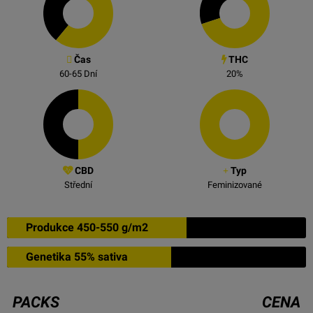
Čas
THC
60-65
Dní
20
%
CBD
Typ
Střední
Feminizované
Produkce 450-550 g/m2
Genetika 55% sativa
PACKS
CENA