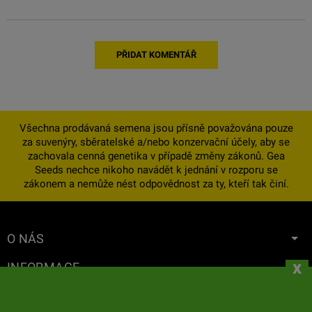
PŘIDAT KOMENTÁŘ
Všechna prodávaná semena jsou přísně považována pouze
za suvenýry, sběratelské a/nebo konzervační účely, aby se
zachovala cenná genetika v případě změny zákonů. Gea
Seeds nechce nikoho navádět k jednání v rozporu se
zákonem a nemůže nést odpovědnost za ty, kteří tak činí.
O NÁS
x
INFORMACE
VÁŠ ÚČET