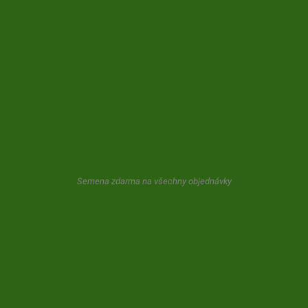
KONTAKT
ODBĚR NOVINEK
Společnost GeaSeeds nikdy nevyžere nevyžádané pošty ani
nepřevádí vaše údaje třetím stranám. Uživatel při používání tohoto
formuláře nám dává souhlas s uložením a používáním jeho e-mailu,
jak je popsáno v našem článku
privátní politika.
Semena zdarma na všechny objednávky