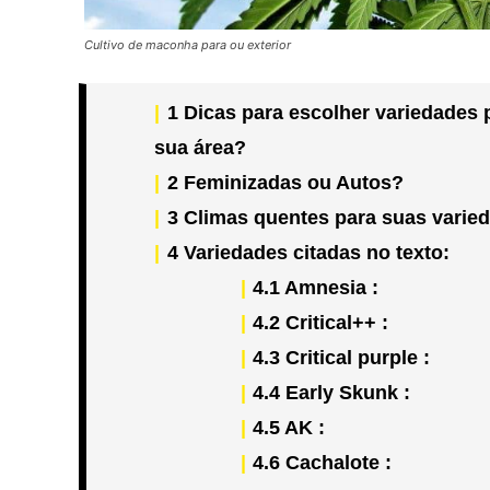
Cultivo de maconha para ou exterior
1
Dicas para escolher variedades pa
sua área?
2
Feminizadas ou Autos?
3
Climas quentes para suas varie
4
Variedades citadas no texto:
4.1
Amnesia :
4.2
Critical++ :
4.3
Critical purple :
4.4
Early Skunk :
4.5
AK :
4.6
Cachalote :