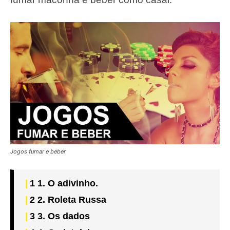
Jogos fumar e beber
1
1. O adivinho.
2
2. Roleta Russa
3
3. Os dados