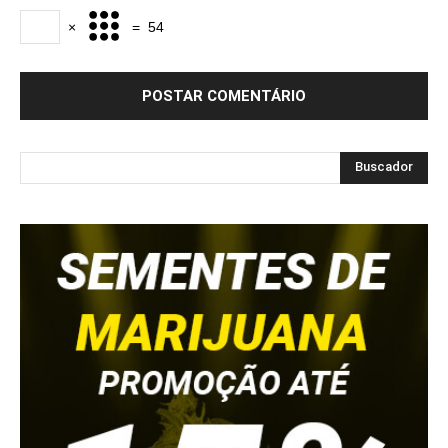
×
=
54
Buscador