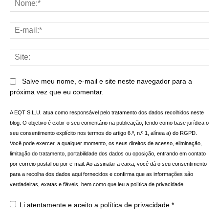
E-
mai
Sit
Salve meu nome, e-mail e site neste navegador para a
próxima vez que eu comentar.
A EQT S.L.U. atua como responsável pelo tratamento dos dados recolhidos neste
blog. O objetivo é exibir o seu comentário na publicação, tendo como base jurídica o
seu consentimento explícito nos termos do artigo 6.º, n.º 1, alínea a) do RGPD.
Você pode exercer, a qualquer momento, os seus direitos de acesso, eliminação,
limitação do tratamento, portabilidade dos dados ou oposição, entrando em contato
por correio postal ou por e-mail. Ao assinalar a caixa, você dá o seu consentimento
para a recolha dos dados aqui fornecidos e confirma que as informações são
verdadeiras, exatas e fiáveis, bem como que leu a política de privacidade.
Li atentamente e aceito a
política de privacidade
*