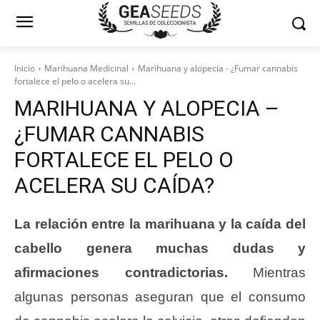
Inicio
Marihuana Medicinal
Marihuana y alopecia - ¿Fumar cannabis
fortalece el pelo o acelera su...
MARIHUANA Y ALOPECIA –
¿FUMAR CANNABIS
FORTALECE EL PELO O
ACELERA SU CAÍDA?
La relación entre la marihuana y la caída del
cabello genera muchas dudas y
afirmaciones contradictorias.
Mientras
algunas personas aseguran que el consumo