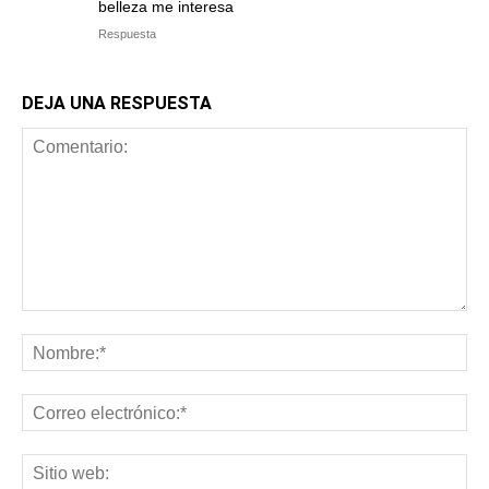
belleza me interesa
Respuesta
DEJA UNA RESPUESTA
Comentario:
No
Co
ele
Sit
we