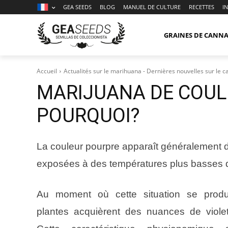
GEA SEEDS
BLOG
MANUEL DE CULTURE
RECETTES
I
GRAINES DE CANNA
Accueil
Actualités sur le marihuana - Dernières nouvelles sur le 
MARIJUANA DE COULE
POURQUOI?
La couleur pourpre apparaît généralement d
exposées à des températures plus basses q
Au moment où cette situation se produi
plantes acquièrent des nuances de violet