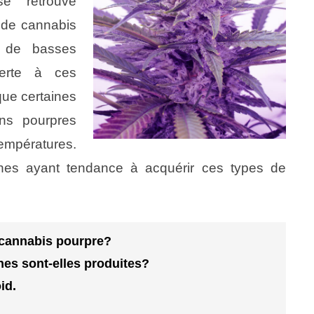
se retrouve
 de cannabis
nt de basses
verte à ces
 que certaines
ons pourpres
empératures.
ches ayant tendance à acquérir ces types de
e cannabis pourpre?
es sont-elles produites?
id.