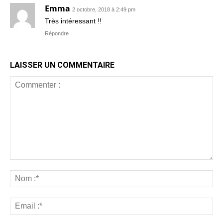
Emma
2 octobre, 2018 à 2:49 pm
Très intéressant !!
Répondre
LAISSER UN COMMENTAIRE
Commenter
:
No
:*
Ema
:*