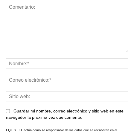
Comentario:
No
Co
ele
Sit
we
Guardar mi nombre, correo electrónico y sitio web en este
navegador la próxima vez que comente.
EQT S.L.U. actúa como se responsable de los datos que se recabaran en el