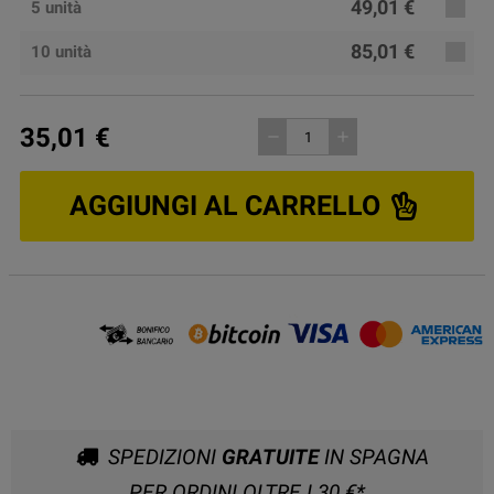
49,01 €
5 unità
85,01 €
10 unità
35,01 €
remove
add
AGGIUNGI AL CARRELLO
SPEDIZIONI
GRATUITE
IN SPAGNA
PER ORDINI OLTRE I 30 €*