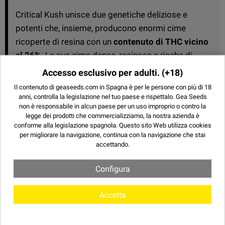
Critical Kush unisce due genetiche deliziose e
potenti che, insieme, producono enormi cime
ricoperte di resina con un
contenuto di THC vicino
al 26%
. Le sue cime dense, resinose e ricche di
tricomi la rendono una scelta eccellente sia per il
Accesso esclusivo per adulti.
(+18)
consumo che
per realizzare estrazioni di alta
Il contenuto di geaseeds.com in Spagna è per le persone con più di 18
qualità.
anni, controlla la legislazione nel tuo paese e rispettalo.
Gea Seeds
non è responsabile in alcun paese per un uso improprio o contro la
legge dei prodotti che commercializziamo, la nostra azienda è
OCCHIALI
conforme alla legislazione spagnola. Questo sito Web utilizza
cookies
per migliorare la navigazione, continua con la navigazione che stai
accettando.
THC
20% - 23%
Configura
CBD
MEDIO - BASSO
BANCA
BARNEYS FARM
Accetta
TIPO
FEMMINIZZATA