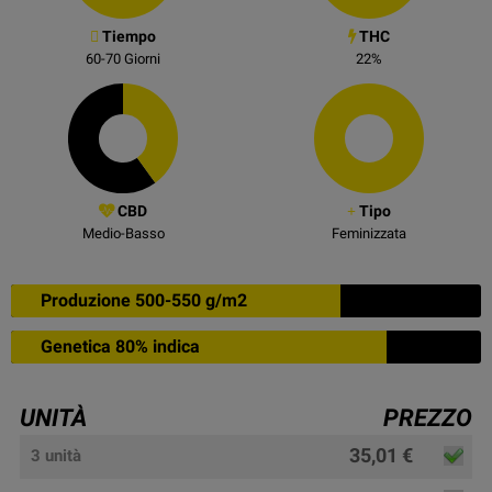
Tiempo
THC
60-70
Giorni
22
%
CBD
Tipo
Medio-Basso
Feminizzata
Produzione 500-550 g/m2
Genetica 80% indica
UNITÀ
PREZZO
35,01 €
3 unità