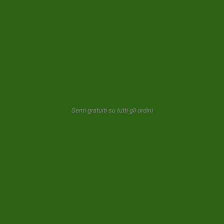
NEWSLETTER
GeaSeeds non invierà mai spam o trasferirà i tuoi dati a terzi.
L'utente che utilizza questo modulo ci dà il consenso per
l'archiviazione e l'uso della sua email come descritto nel nostro
Semi gratuiti su tutti gli ordini
politica sulla privacy.