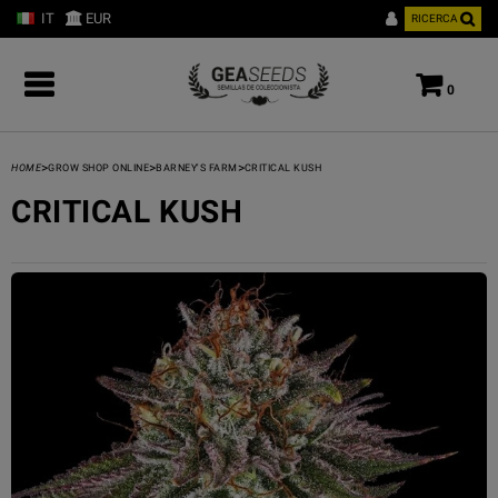
IT
EUR
RICERCA
0
>
>
>
HOME
GROW SHOP ONLINE
BARNEY'S FARM
CRITICAL KUSH
CRITICAL KUSH