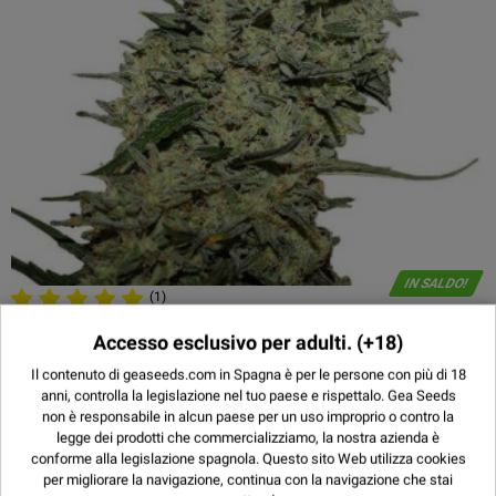
IN SALDO!
(1)
Accesso esclusivo per adulti.
(+18)
CRITICAL ++ - SEME FEMMINIZZATA
Il contenuto di geaseeds.com in Spagna è per le persone con più di 18
8,00 €
anni, controlla la legislazione nel tuo paese e rispettalo.
Gea Seeds
3 UNITÀ
non è responsabile in alcun paese per un uso improprio o contro la
11,00 €
5 UNITÀ
legge dei prodotti che commercializziamo, la nostra azienda è
23,00 €
10 UNITÀ
conforme alla legislazione spagnola. Questo sito Web utilizza
cookies
per migliorare la navigazione, continua con la navigazione che stai
45,00 €
25 UNITÀ