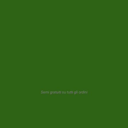
IN SALDO!
(2)
CRITICAL CBD FEMMINIZZATA
10,85 €
3 UNITÀ
15,95 €
5 UNITÀ
29,90 €
10 UNITÀ
63,75 €
25 UNITÀ
230,90 €
100 UNITÀ
Semi gratuiti su tutti gli ordini