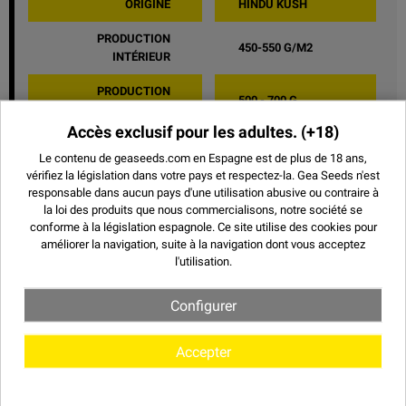
ORIGINE
HINDÚ KUSH
PRODUCTION
450-550 G/M2
INTÉRIEUR
PRODUCTION
500 - 700 G
EXTÉRIEUR
Accès exclusif pour les adultes.
(+18)
HAUTEUR EN INTÉRIEUR
MÉDIAS
Le contenu de geaseeds.com en Espagne est de plus de 18 ans,
vérifiez la législation dans votre pays et respectez-la.
Gea Seeds n'est
HAUTEUR EN EXTÉRIEUR
FAIBLE
responsable dans aucun pays d'une utilisation abusive ou contraire à
la loi des produits que nous commercialisons, notre société se
GOÛT
FRUITÉE
conforme à la législation espagnole. Ce site utilise des
cookies
pour
améliorer la navigation, suite à la navigation dont vous acceptez
EFFET
RELAXANT
l'utilisation.
PARTAGER
Configurer
Accepter
D'AUTRES VARIETIES