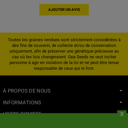
AJOUTER UN AVIS
Toutes les graines vendues sont strictement considérées à
des fins de souvenir, de collecte et/ou de conservation
uniquement, afin de préserver une génétique précieuse au
cas où les lois changeraient. Gea Seeds ne veut inciter
personne à agir en violation de la loi et ne peut être tenue
responsable de ceux qui le font.
À PROPOS DE NOUS
INFORMATIONS
x
VOTRE COMPTE
CONTACT