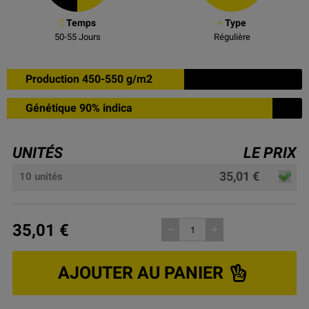
Temps
Type
50-55
Jours
Régulière
Production 450-550 g/m2
Génétique 90% indica
UNITÉS
LE PRIX
35,01 €
10 unités
35,01 €
remove
add
AJOUTER AU PANIER