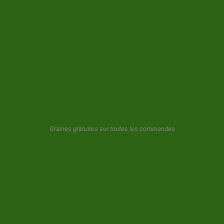
LETTRE D'INFORMATIONS
GeaSeeds ne spammera jamais ni ne transférera vos données à
des tiers. L'utilisateur en utilisant ce formulaire nous donne son
consentement pour le stockage et l'utilisation de son email comme
décrit dans notre
politique de confidentialite.
Graines gratuites sur toutes les commandes