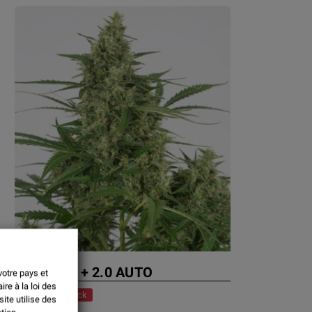
CRITICAL + 2.0 AUTO
votre pays et
re à la loi des
Rupture de stock
ite utilise des