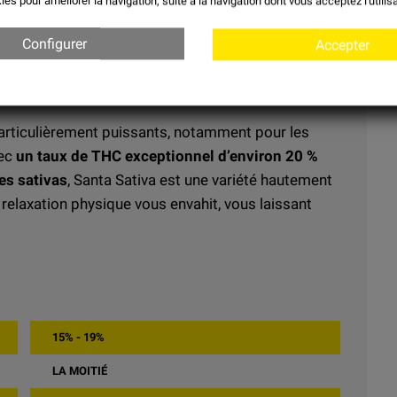
ies
pour améliorer la navigation, suite à la navigation dont vous acceptez l'utilisa
a sont typiques de la famille Haze, avec des
notes
Configurer
Accepter
particulièrement puissants, notamment pour les
vec
un taux de THC exceptionnel d’environ 20 %
es sativas
, Santa Sativa est une variété hautement
relaxation physique vous envahit, vous laissant
15% - 19%
LA MOITIÉ