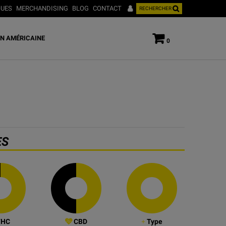
UES
MERCHANDISING
BLOG
CONTACT
RECHERCHER
N AMÉRICAINE
0
ES
HC
CBD
Type