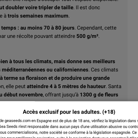
t doubler voire tripler de taille
. Il est donc
ce à
trois semaines maximum
.
 temps : au moins 70 à 80 jours
. Cependant, cette
ar une récolte pouvant atteindre
500 g/m²
.
ien à tous les climats, mais donne ses meilleurs
ns méditerranéennes ou californiennes
. Ces climats
à terme sa floraison et de produire une grande
on, elle peut
atteindre 4 à 5 mètres de hauteur
. Santa
 ou début novembre
, offrant jusqu’à
1300 g de fleurs
Accès exclusif pour les adultes.
(+18)
EPTIQUES
e geaseeds.com en Espagne est de plus de 18 ans, vérifiez la législation dans 
Gea Seeds n'est responsable dans aucun pays d'une utilisation abusive ou contrai
ous commercialisons, notre société se conforme à la législation espagnole. Ce s