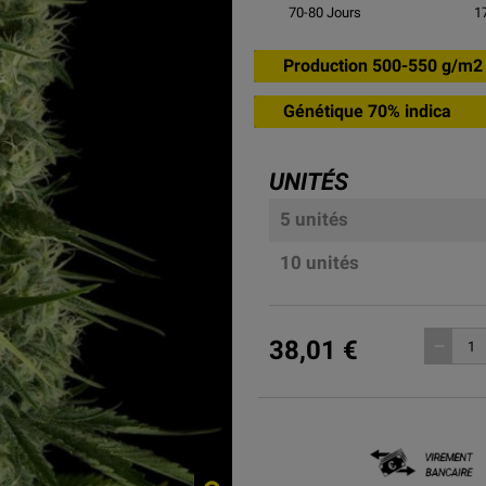
70-80
Jours
1
Production 500-550 g/m2
Génétique 70% indica
UNITÉS
5 unités
10 unités
38,01 €
remove