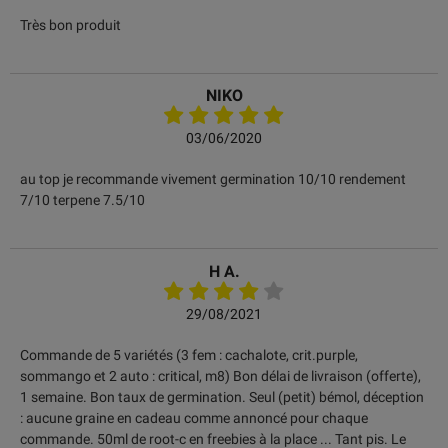
Très bon produit
NIKO
03/06/2020
au top je recommande vivement germination 10/10 rendement
7/10 terpene 7.5/10
H A.
29/08/2021
Commande de 5 variétés (3 fem : cachalote, crit.purple,
sommango et 2 auto : critical, m8) Bon délai de livraison (offerte),
1 semaine. Bon taux de germination. Seul (petit) bémol, déception
: aucune graine en cadeau comme annoncé pour chaque
commande. 50ml de root-c en freebies à la place ... Tant pis. Le