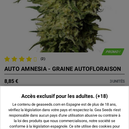
PROMO !
(2)
AUTO AMNESIA - GRAINE AUTOFLORAISON
8,85 €
3 UNITÉS
12,75 €
5 UNITÉS
Accès exclusif pour les adultes.
(+18)
22,51 €
10 UNITÉS
Le contenu de geaseeds.com en Espagne est de plus de 18 ans,
48,75 €
25 UNITÉS
vérifiez la législation dans votre pays et respectez-la.
Gea Seeds n'est
170,01 €
100 UNITÉS
responsable dans aucun pays d'une utilisation abusive ou contraire à
la loi des produits que nous commercialisons, notre société se
conforme à la législation espagnole. Ce site utilise des
cookies
pour