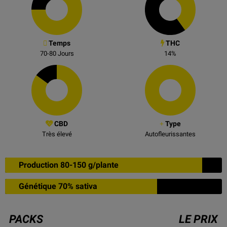
Temps
THC
70-80
Jours
14
%
CBD
Type
Très élevé
Autofleurissantes
Production 80-150 g/plante
Génétique 70% sativa
PACKS
LE PRIX