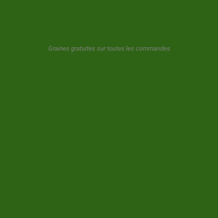
GeaSeeds ne spammera jamais ni ne transférera vos données à
Graines gratuites sur toutes les commandes
des tiers. L'utilisateur en utilisant ce formulaire nous donne son
consentement pour le stockage et l'utilisation de son email comme
décrit dans notre
politique de confidentialite.
© 2026 GeaSeeds. Tous droits réservés