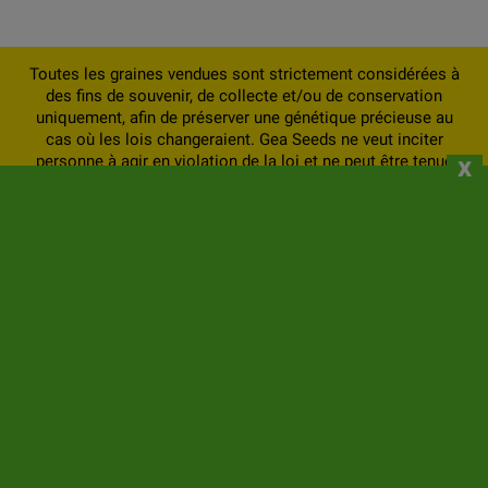
Toutes les graines vendues sont strictement considérées à
des fins de souvenir, de collecte et/ou de conservation
uniquement, afin de préserver une génétique précieuse au
cas où les lois changeraient. Gea Seeds ne veut inciter
x
personne à agir en violation de la loi et ne peut être tenue
responsable de ceux qui le font.
À PROPOS DE NOUS
INFORMATIONS
VOTRE COMPTE
CONTACT
LETTRE D'INFORMATIONS