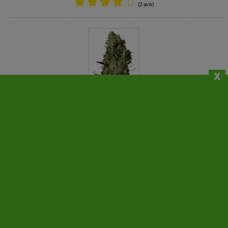
(2 avis)
x
Chronical - Graine Féminisée
Mar 13, 2025
(2 avis)
VOIR TOUS LES AVIS
Toutes les graines vendues sont strictement considérées à
des fins de souvenir, de collecte et/ou de conservation