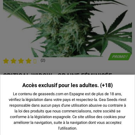
PROMO !
(2)
CRITICAL WIDOW - GRAINE FÉMINISÉE
Accès exclusif pour les adultes.
(+18)
9,00 €
3 UNITÉS
Le contenu de geaseeds.com en Espagne est de plus de 18 ans,
13,00 €
5 UNITÉS
vérifiez la législation dans votre pays et respectez-la.
Gea Seeds n'est
23,00 €
10 UNITÉS
responsable dans aucun pays d'une utilisation abusive ou contraire à
la loi des produits que nous commercialisons, notre société se
47,50 €
25 UNITÉS
conforme à la législation espagnole. Ce site utilise des
cookies
pour
180,00 €
100 UNITÉS
améliorer la navigation, suite à la navigation dont vous acceptez
l'utilisation.