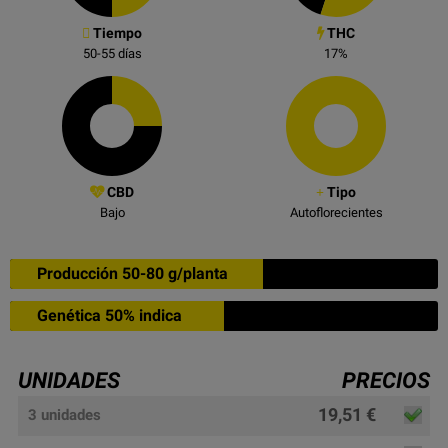
Tiempo
THC
50-55
días
17
%
CBD
Tipo
Bajo
Autoflorecientes
Producción 50-80 g/planta
Genética 50% indica
UNIDADES
PRECIOS
19,51 €
3 unidades