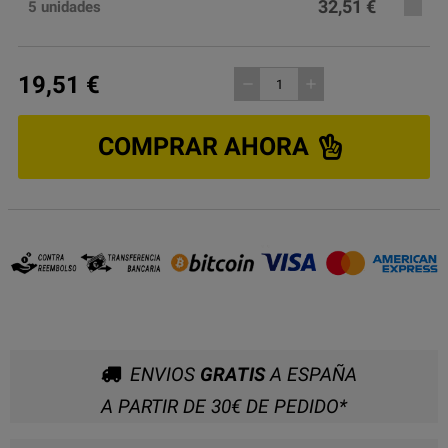
32,51 €
5 unidades
19,51 €
remove
add
COMPRAR AHORA
ENVIOS
GRATIS
A ESPAÑA
A PARTIR DE 30€ DE PEDIDO*