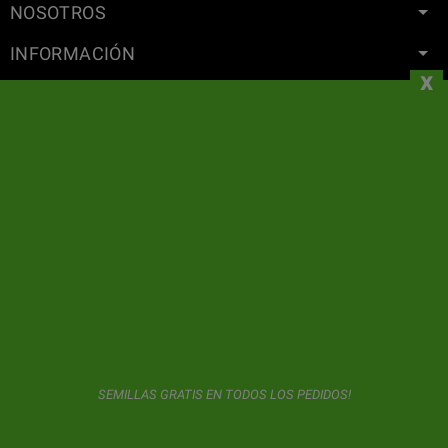
NOSOTROS
INFORMACIÓN
x
SU CUENTA
CONTACTO
SUSCRIPCIÓN AL BOLETÍN DE NOTICIAS
GeaSeeds nunca mandará Spam ni cederá sus datos con
terceros. El usuario al usar este formulario nos da consentimiento
para el almacenamiento y uso de su email según lo descrito en
nuestra
política de privacidad.
SEMILLAS GRATIS EN TODOS LOS PEDIDOS!