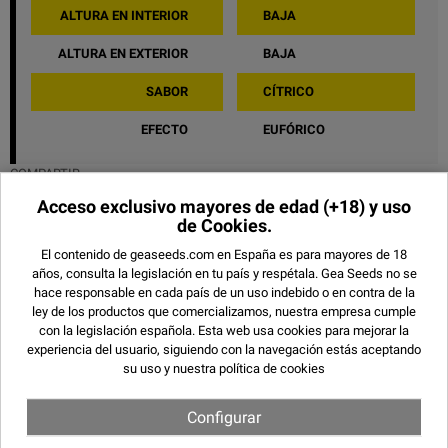
ALTURA EN INTERIOR
BAJA
ALTURA EN EXTERIOR
BAJA
SABOR
CÍTRICO
EFECTO
EUFÓRICO
COMPARTIR
Acceso exclusivo mayores de edad
(+18) y uso
de Cookies.
El contenido de geaseeds.com en España es para mayores de 18
Imágenes de Fast Bud 2 Auto
años, consulta la legislación en tu país y respétala.
Gea Seeds no se
hace responsable en cada país de un uso indebido o en contra de la
ley de los productos que comercializamos, nuestra empresa cumple
con la legislación española. Esta web usa cookies para mejorar la
experiencia del usuario, siguiendo con la navegación estás aceptando
su uso y
nuestra política de cookies
Configurar