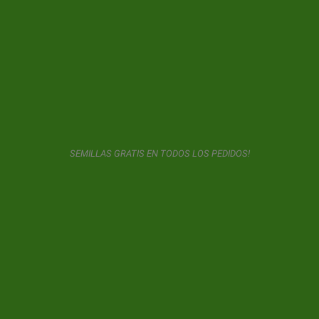
SUSCRIPCIÓN AL BOLETÍN DE NOTICIAS
GeaSeeds nunca mandará Spam ni cederá sus datos con
terceros. El usuario al usar este formulario nos da consentimiento
para el almacenamiento y uso de su email según lo descrito en
nuestra
política de privacidad.
SEMILLAS GRATIS EN TODOS LOS PEDIDOS!
© 2026 GeaSeeds. Todos los derechos reservados