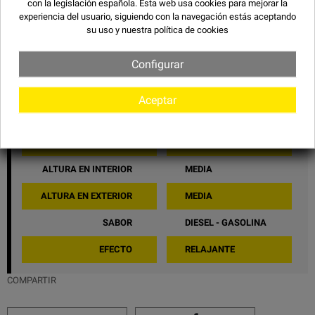
con la legislación española. Esta web usa cookies para mejorar la
experiencia del usuario, siguiendo con la navegación estás aceptando
GENÉTICA
SATIVA
su uso y
nuestra política de cookies
TIEMPO
60 - 65 DÍAS
Configurar
VARIEDAD AFGHANA X
PROCEDENCIA
VARIEDAD ASIATICA
Aceptar
PRODUCCIÓN INTERIOR
ALTA
PRODUCCIÓN EXTERIOR
ALTA
ALTURA EN INTERIOR
MEDIA
ALTURA EN EXTERIOR
MEDIA
SABOR
DIESEL - GASOLINA
EFECTO
RELAJANTE
COMPARTIR