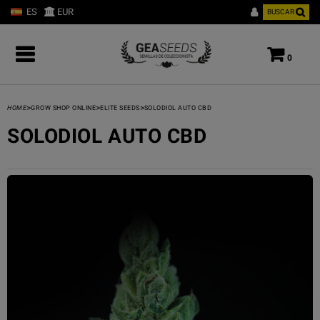
ES
EUR
BUSCAR
0
>
>
>
HOME
GROW SHOP ONLINE
ELITE SEEDS
SOLODIOL AUTO CBD
SOLODIOL AUTO CBD