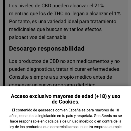
Los niveles de CBD pueden alcanzar el 21%
mientras que los de THC no llegan a alcanzar el 1%.
Por tanto, es una variedad ideal para tratamiento
medicinales que buscan evitar los efectos
psicoactivos del cannabis.
Descargo responsabilidad
Los productos de CBD no son medicamentos y no
pueden diagnosticar, tratar ni curar enfermedades.
Consulte siempre a su propio médico antes de
comenzar un nuevo programa dietético
Acceso exclusivo mayores de edad
(+18) y uso
ESPECIFICACIONES
de Cookies.
El contenido de geaseeds.com en España es para mayores de 18
años, consulta la legislación en tu país y respétala.
Gea Seeds no se
BANCO
ELITE SEEDS
hace responsable en cada país de un uso indebido o en contra de la
ley de los productos que comercializamos, nuestra empresa cumple
TIPO
AUTOFLORECIENTE