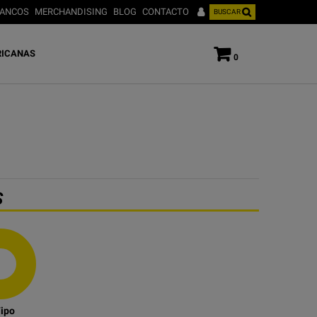
ANCOS
MERCHANDISING
BLOG
CONTACTO
BUSCAR
ICANAS
0
S
ipo