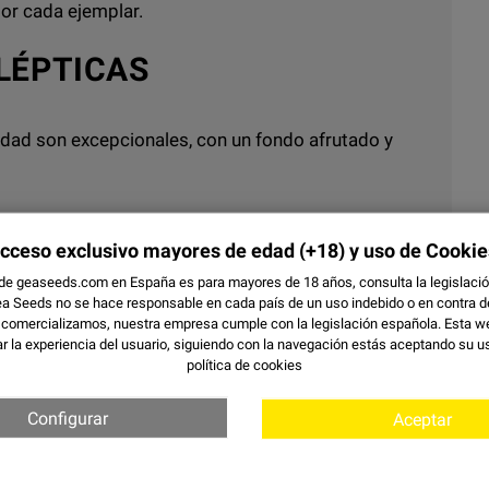
r cada ejemplar.
LÉPTICAS
dad son excepcionales, con un fondo afrutado y
cceso exclusivo mayores de edad
(+18) y uso de Cookie
 de geaseeds.com en España es para mayores de 18 años, consulta la legislación
icos, ideales para olvidar una dura jornada de trabajo
a Seeds no se hace responsable en cada país de un uso indebido o en contra de 
 comercializamos, nuestra empresa cumple con la legislación española. Esta w
que se consuma por la noche ya que de día puede
r la experiencia del usuario, siguiendo con la navegación estás aceptando su u
política de cookies
Configurar
Aceptar