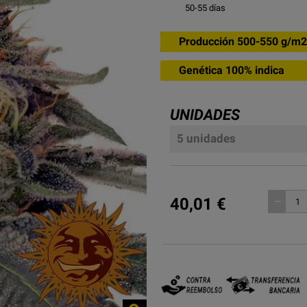
50-55
días
Producción 500-550 g/m2
Genética 100% indica
UNIDADES
5 unidades
40,01 €
remove