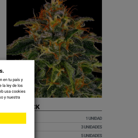
s.
 en tu país y
la ley de los
eb usa cookies
so y
nuestra
MOBY DICK
13,96 €
1 UNIDAD
29,01 €
3 UNIDADES
41,01 €
5 UNIDADES