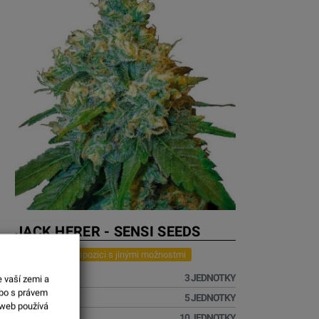
JACK HERER - SENSI SEEDS
Produkt je k dispozici s jinými možnostmi
60,01 €
3 JEDNOTKY
e vaší zemi a
ebo s právem
95,01 €
5 JEDNOTKY
 web používá
175,01 €
10 JEDNOTKY