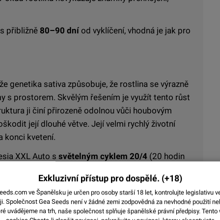
s přibližně
80–90 dní
od vyklíčení, vhodná je jak pro
ože genetika sativa způsobuje, že rostlina se výrazně
y s prostorem. Skvělým řešením je využít tento růst
uktura ji činí přirozeně odolnou vůči houbovým
dit její dlouhé větve. Její velmi rychlý životní
a konci kvetení.
esia XXL Auto s
světelným cyklem 20/4
(20 hodin
Za ideálních podmínek lze dosáhnout výnosu až
500
Exkluzivní přístup pro dospělé.
(+18)
ds.com ve Španělsku je určen pro osoby starší 18 let, kontrolujte legislativu v
i.
Společnost Gea Seeds není v žádné zemi zodpovědná za nevhodné použití n
eré uvádějeme na trh, naše společnost splňuje španělské právní předpisy. Tento