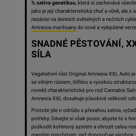
% sativa genetikou
, která si zachovává všech
jako je její charakteristická chuť a vůně, ale
nezávisí na denních světelných a nočních cykl
Amnesia marihuany
do nové a vylepšené verz
SNADNÉ PĚSTOVÁNÍ, XX
SÍLA
Vegetativní růst Original Amnesia XXL Auto je
se silným růstem, štíhlou a vysokou strukturou
rovněž charakteristické pro rod Cannabis Sativa
Amnesia XXL dosahuje působivé velikosti vzh
Protože jde o odrůdu s převahou sativa, vyžadu
potřeby. Dávejte si však pozor, abyste to s h
poškodit kořenový systém a ohrozit celou rost
menším množstvím, než doporučuje výrobce. P