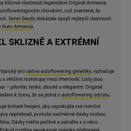
ny klíčové vlastnosti legendární Original Amnesia,
 s autofloweringovým chováním, což znamená, že
ech.
Sensi Seeds
dokázala spojit nejlepší vlastnosti
e
Auto Amnesia
.
L SKLIZNĚ A EXTRÉMNÍ
 typický pro
sativa autoflowering genetiky
, vyznačuje
 s většími rozestupy mezi internodii. Listy jsou
 — pilovité, tenké, dlouhé a elegantní. Original
ledem k tomu, že se jedná o
autoflowering odrůdu
.
je bohaté hnojení, aby uspokojila své nutriční
nojivy nepřehnali, protože nadměrné dávky mohou
linu. Dávky měřte pečlivě a začněte s o něco
okud rostlina nevykazuje známky přehnojení,