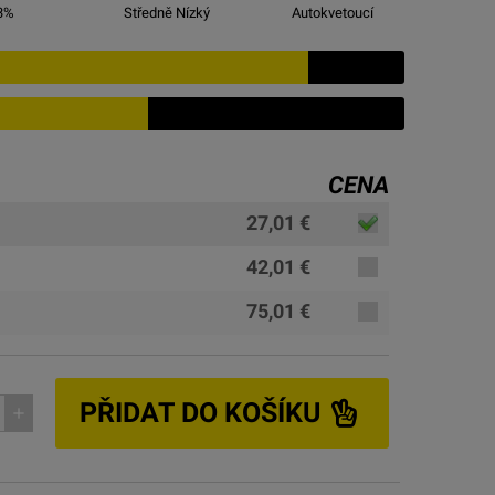
3
%
Středně Nízký
Autokvetoucí
CENA
27,01 €
42,01 €
75,01 €
PŘIDAT DO KOŠÍKU
add