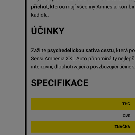
příchuť
, kterou mají všechny Amnesia, kombin
kadidla.
ÚČINKY
Zažijte
psychedelickou sativa cestu
, která p
Sensi Amnesia XXL Auto připomíná ty nejlepš
intenzivní, dlouhotrvající a povzbuzující účinek
SPECIFIKACE
THC
CBD
ZNAČKA