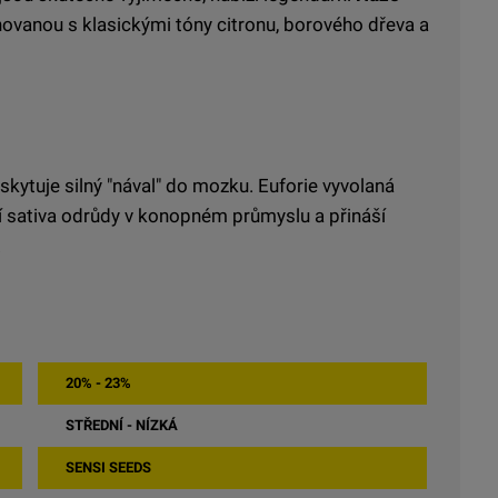
ovanou s klasickými tóny citronu, borového dřeva a
oskytuje silný "nával" do mozku. Euforie vyvolaná
í sativa odrůdy v konopném průmyslu a přináší
.
20% - 23%
STŘEDNÍ - NÍZKÁ
SENSI SEEDS