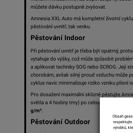
můžete dávku postupně zvyšovat.
Amnesia XXL Auto má kompletní životní cyklu
pěstování uvnitř, tak venku.
Pěstování Indoor
Při pěstování uvnitř je třeba být opatrný, prot
vytahuje do výšky, což může způsobit problém
a aplikovat techniky SOG nebo SCROG. Její str
chorobám, avšak silný proud vzduchu může poško
cyklus navíc minimalizuje riziko vzniku plísní n
Pro dosažení maximální sklizně pěstujte Amn
světla a 4 hodiny tmy) po celou dobu růstu. 
g/m²
.
Obsah geasee
Pěstování Outdoor
respektujte j
výrobků, kt