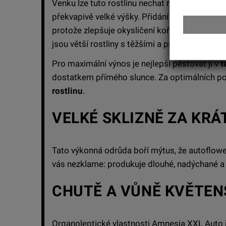
Venku lze tuto rostlinu nechat růst volně, co
překvapivě velké výšky. Přidání malého proc
protože zlepšuje okysličení kořenového systé
jsou větší rostliny s těžšími a pryskyřičnějšími
Pro maximální výnos je nejlepší pěstovat ji v
t
dostatkem přímého slunce. Za optimálních 
rostlinu
.
VELKÉ SKLIZNĚ ZA KR
Tato výkonná odrůda boří mýtus, že autoflow
vás nezklame: produkuje dlouhé, nadýchané a v
CHUTĚ A VŮNĚ KVĚTEN
Organoleptické vlastnosti Amnesia XXL Auto j