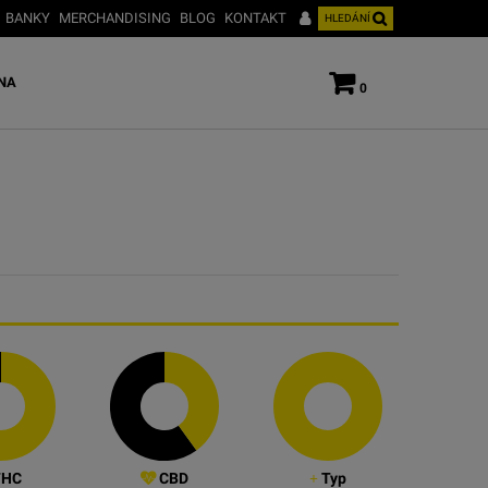
BANKY
MERCHANDISING
BLOG
KONTAKT
HLEDÁNÍ
NA
0
HC
CBD
Typ