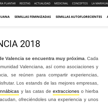
RA PLANTAR
RECETAS
ACTUALIDAD
MEDICINAL
CONCEPTOS
LA MARIHUA
IHUANA
SEMILLAS FEMINIZADAS
SEMILLAS AUTOFLORECIENTES
CIA 2018
 de Valencia se encuentra muy próxima
. Cada
Comunidad Valenciana, así como asociaciones y
cia, se reúnen para compartir experiencias,
sfrutar. Los estands de las mejores empresas,
annábicas
y las catas de
extracciones
o hierba
e acudan, ofreciéndoles una experiencia y unos