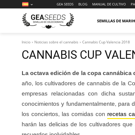
GEA SEEDS
BLOG
MANUAL DE CULTIVO
PA
SEMILLAS DE MAR
Inicio
Noticias sobre el cannabis
Cannabis Cup Valencia 2018
CANNABIS CUP VALEN
La octava edición de la copa cannábica
año, los cultivadores de cannabis de la 
empresas relacionadas con dicha sustan
conocimientos y fundamentalmente, para di
los conciertos, las comidas con
recetas c
harán las delicias de los cultivadores qu
recuerdos inolvidables.