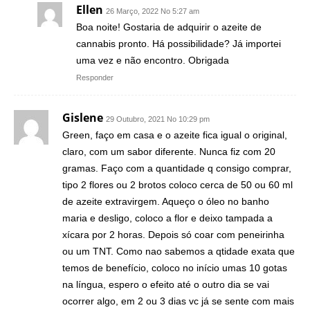
Ellen
26 Março, 2022 No 5:27 am
Boa noite! Gostaria de adquirir o azeite de
cannabis pronto. Há possibilidade? Já importei
uma vez e não encontro. Obrigada
Responder
Gislene
29 Outubro, 2021 No 10:29 pm
Green, faço em casa e o azeite fica igual o original,
claro, com um sabor diferente. Nunca fiz com 20
gramas. Faço com a quantidade q consigo comprar,
tipo 2 flores ou 2 brotos coloco cerca de 50 ou 60 ml
de azeite extravirgem. Aqueço o óleo no banho
maria e desligo, coloco a flor e deixo tampada a
xícara por 2 horas. Depois só coar com peneirinha
ou um TNT. Como nao sabemos a qtidade exata que
temos de benefício, coloco no início umas 10 gotas
na língua, espero o efeito até o outro dia se vai
ocorrer algo, em 2 ou 3 dias vc já se sente com mais