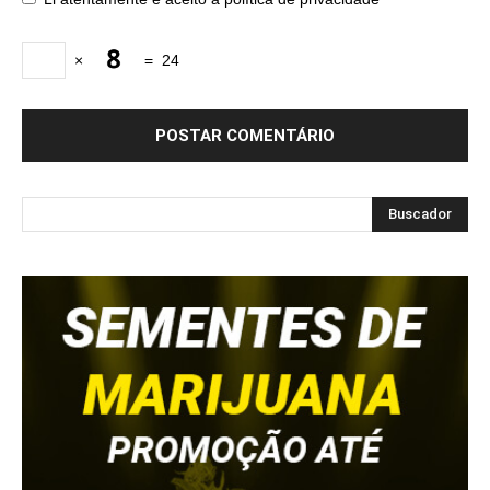
×
=
24
Buscador