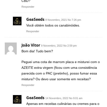
CBD?
Responder
GeaSeeds
8 Novembro, 2021 No 7:26 pm
Você obtém todos os canabinóides.
Responder
João Vitor
9 Novembro, 2022 No 2:59 pm
Bom dia! Tudo bem?
Peguei uma cota de marrom placa e misturei com o
AZEITE extra virgem (ficou com uma consistência
parecida com o PAC (pretinho), posso fumar essa
mistura? Ou devo usar somente em receitas?
Responder
GeaSeeds
14 Novembro, 2022 No 9:01 am
Apenas em receitas culinárias ou cremes para o