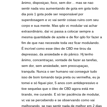
ânimo, disposiçao, foco, sem dor… mas se nao
sentir nada vou aumentando de gota em gota todo
dia pois 1 gota pode ser responsável por
superdosagem e vc vai sentir coisas ruins com seu
corpo e sua mente. Mas qdo vc modular vai achar
extraordinário, daí vc passa a colocar sempre a
mesma quantidade de azeite e de flor qdo for fazer a
fim de que nao necessite toda vez ficar modulando.
É incrível como esse óleo de CBD me tirou da
depressao, da ansiedade e do pânico. Hj tenho
ânimo, concentraçao, vontade de fazer as tarefas,
sem dor, sem ansiedade, sem preocupaçao,
tranquila. Nunca o ser humano vai conseguir tudo
isso de bom tomando tarja preta ou vermelha, eu ja
tomei e só fiquei pior, 5 anos com antidepressivo e
tive sequelas que o óleo de CBD agora está me
tirando, me curando. E só ter paciência de modular,
vc vai se percebendo e se observando como vai
melhorando, se nao sentir nada de melhor em 2 dias