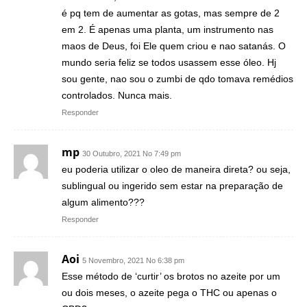
é pq tem de aumentar as gotas, mas sempre de 2
em 2. É apenas uma planta, um instrumento nas
maos de Deus, foi Ele quem criou e nao satanás. O
mundo seria feliz se todos usassem esse óleo. Hj
sou gente, nao sou o zumbi de qdo tomava remédios
controlados. Nunca mais.
Responder
mp
30 Outubro, 2021 No 7:49 pm
eu poderia utilizar o oleo de maneira direta? ou seja,
sublingual ou ingerido sem estar na preparação de
algum alimento???
Responder
Aoi
5 Novembro, 2021 No 6:38 pm
Esse método de ‘curtir’ os brotos no azeite por um
ou dois meses, o azeite pega o THC ou apenas o