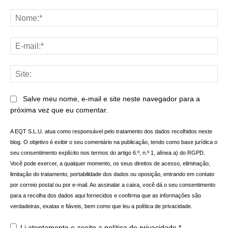
Comentário:
No
E-
mai
Sit
Salve meu nome, e-mail e site neste navegador para a
próxima vez que eu comentar.
A EQT S.L.U. atua como responsável pelo tratamento dos dados recolhidos neste
blog. O objetivo é exibir o seu comentário na publicação, tendo como base jurídica o
seu consentimento explícito nos termos do artigo 6.º, n.º 1, alínea a) do RGPD.
Você pode exercer, a qualquer momento, os seus direitos de acesso, eliminação,
limitação do tratamento, portabilidade dos dados ou oposição, entrando em contato
por correio postal ou por e-mail. Ao assinalar a caixa, você dá o seu consentimento
para a recolha dos dados aqui fornecidos e confirma que as informações são
verdadeiras, exatas e fiáveis, bem como que leu a política de privacidade.
Li atentamente e aceito a
política de privacidade
*