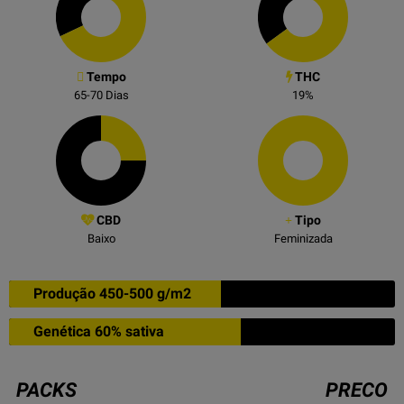
Tempo
THC
65-70
Dias
19
%
CBD
Tipo
Baixo
Feminizada
Produção 450-500 g/m2
Genética 60% sativa
PACKS
PRECO