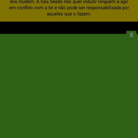
leis mudem. A Gea Seeds não quer induzir ninguém a agir
em conflito com a lei e não pode ser responsabilizada por
aqueles que o fazem.
x
SOBRE NÓS
INFORMAÇÕES
A SUA CONTA
CONTACTOS
NEWSLETTER
A GeaSeeds nunca enviará spam ou transferirá seus dados para
terceiros. O usuário ao usar este formulário nos dá o consentimento