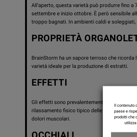
All’aperto, questa varietà può produrre fino a 
settembre e inizio ottobre. È però sensibile all
troppo bagnati. In ambienti caldi e soleggiati, i
PROPRIETÀ ORGANOLE
BrainStorm ha un sapore terroso che ricorda l’
varietà ideale per la produzione di estratti.
EFFETTI
Gli effetti sono prevalentemente mentali e p
Il contenuto 
rilassamento fisico tipico delle indica. Ottima
paese e rispe
prodotti che 
dolori muscolari.
utilizz
OCCHIALI