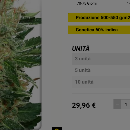
70-75
Giorni
1
Produzione 500-550 g/m
Genetica 60% indica
UNITÀ
3 unità
5 unità
10 unità
29,96 €
remove