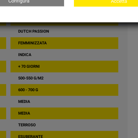
Configura
Accetta
15% - 19%
DUTCH PASSION
FEMMINIZZATA
INDICA
+ 70 GIORNI
500-550 G/M2
600 - 700 G
MEDIA
MEDIA
TERROSO
ESUBERANTE