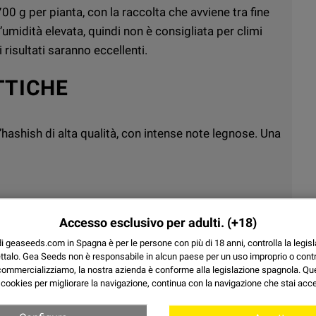
700 g per pianta, con la raccolta che avviene tra fine
’umidità elevata, quindi non è consigliata per climi
 risultati saranno eccellenti.
TTICHE
hashish di alta qualità, con intense note legnose. Una
Accesso esclusivo per adulti.
(+18)
sichedelici, ma accompagnati da un profondo
di geaseeds.com in Spagna è per le persone con più di 18 anni, controlla la legisl
 per combattere l’insonnia, la mancanza di appetito e i
ttalo.
Gea Seeds non è responsabile in alcun paese per un uso improprio o contr
commercializziamo, la nostra azienda è conforme alla legislazione spagnola. Q
a
cookies
per migliorare la navigazione, continua con la navigazione che stai acc