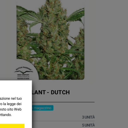
POWER PLANT - DUTCH
PASSION
azione nel tuo
o la legge dei
Ultimi articoli in magazzino
uesto sito Web
ettando.
24,96 €
3 UNITÀ
37,96 €
5 UNITÀ