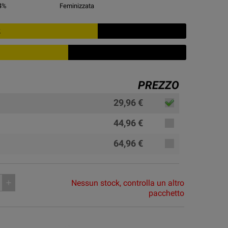
4
%
Feminizzata
2
PREZZO
29,96 €
44,96 €
64,96 €
Nessun stock, controlla un altro
add
pacchetto