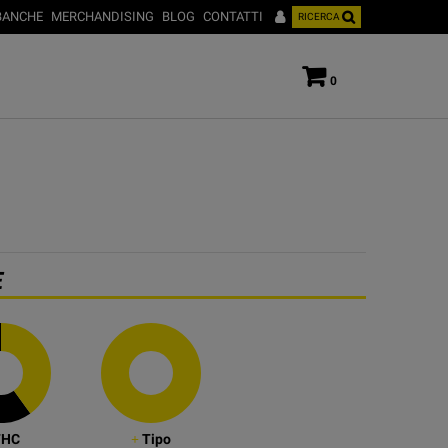
BANCHE
MERCHANDISING
BLOG
CONTATTI
RICERCA
0
E
HC
Tipo