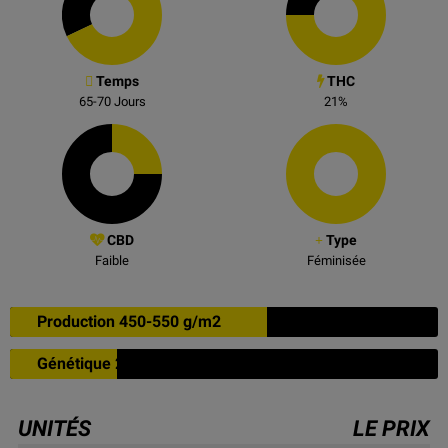
Temps
THC
65-70
Jours
21
%
CBD
Type
Faible
Féminisée
Production 450-550 g/m2
Génétique 25% indica
UNITÉS
LE PRIX