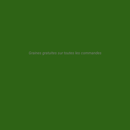
LETTRE D'INFORMATIONS
GeaSeeds ne spammera jamais ni ne transférera vos données à
des tiers. L'utilisateur en utilisant ce formulaire nous donne son
consentement pour le stockage et l'utilisation de son email comme
décrit dans notre
politique de confidentialite.
Graines gratuites sur toutes les commandes
© 2026 GeaSeeds. Tous droits réservés