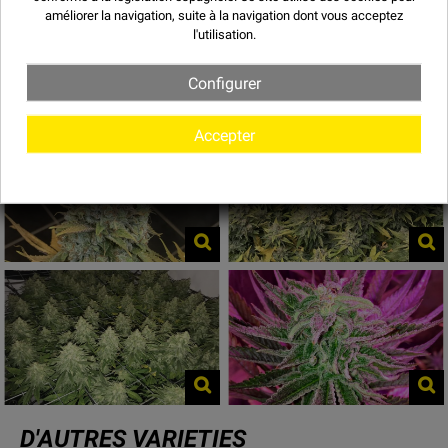
améliorer la navigation, suite à la navigation dont vous acceptez
l'utilisation.
Images de Lemon Shining Silver Haze
- Royal Queen Seeds
Configurer
Accepter
D'AUTRES VARIETIES