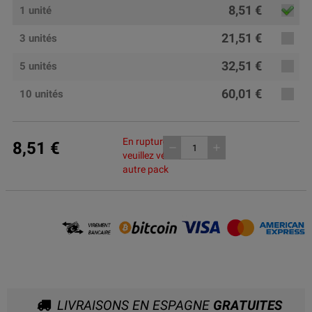
8,51 €
1 unité
21,51 €
3 unités
32,51 €
5 unités
60,01 €
10 unités
En rupture de stock,
8,51 €
remove
add
veuillez vérifier un
autre pack
LIVRAISONS EN ESPAGNE
GRATUITES