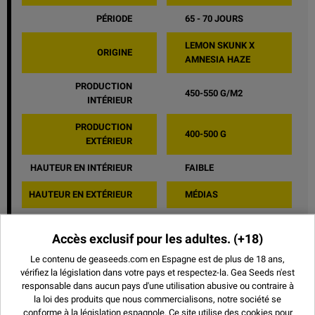
PÉRIODE
65 - 70 JOURS
LEMON SKUNK X
ORIGINE
AMNESIA HAZE
PRODUCTION
450-550 G/M2
INTÉRIEUR
PRODUCTION
400-500 G
EXTÉRIEUR
HAUTEUR EN INTÉRIEUR
FAIBLE
HAUTEUR EN EXTÉRIEUR
MÉDIAS
GOÛT
ENCENS
Accès exclusif pour les adultes.
(+18)
EFFET
EUPHORIQUE
Le contenu de geaseeds.com en Espagne est de plus de 18 ans,
vérifiez la législation dans votre pays et respectez-la.
Gea Seeds n'est
PARTAGER
responsable dans aucun pays d'une utilisation abusive ou contraire à
la loi des produits que nous commercialisons, notre société se
conforme à la législation espagnole. Ce site utilise des
cookies
pour