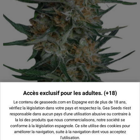
PROMO !
(4)
Accès exclusif pour les adultes.
(+18)
Le contenu de geaseeds.com en Espagne est de plus de 18 ans,
SOUR KUSH
vérifiez la législation dans votre pays et respectez-la.
Gea Seeds n'est
responsable dans aucun pays d'une utilisation abusive ou contraire à
9,20 €
3 UNITÉS
la loi des produits que nous commercialisons, notre société se
conforme à la législation espagnole. Ce site utilise des
cookies
pour
13,30 €
5 UNITÉS
améliorer la navigation, suite à la navigation dont vous acceptez
23,40 €
10 UNITÉS
l'utilisation.